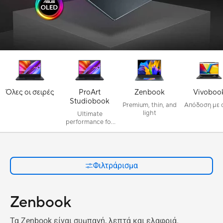
Όλες οι σειρές
ProArt
Zenbook
Vivoboo
Studiobook
Premium, thin, and
Απόδοση με 
light
Ultimate
performance for
creators
Φιλτράρισμα
Zenbook
Τα Zenbook είναι συμπαγή, λεπτά και ελαφριά.