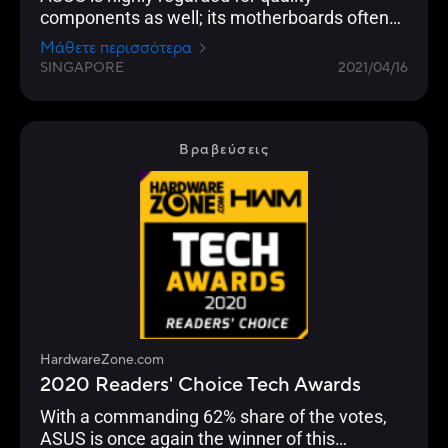
components as well; its motherboards often
the choice of enthusiasts, overclockers and
Μάθετε περισσότερα
gamers for their durability and performance.
SINGAPORE
2021/04/16
Βραβεύσεις
HardwareZone.com
2020 Readers' Choice Tech Awards
With a commanding 62% share of the votes,
ASUS is once again the winner of this