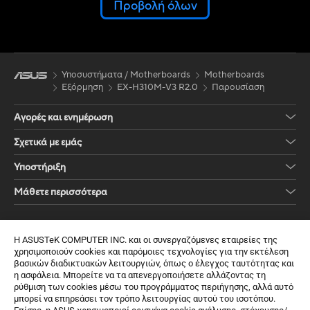
Προβολή όλων
Υποσυστήματα / Motherboards
Motherboards
Εξόρμηση
EX-H310M-V3 R2.0
Παρουσίαση
Αγορές και ενημέρωση
Σχετικά με εμάς
Υποστήριξη
Μάθετε περισσότερα
Λάβετε τις τελευταίες προσφορές και πολλά άλλα
Η ASUSTeK COMPUTER INC. και οι συνεργαζόμενες εταιρείες της
Εγγραφή
χρησιμοποιούν cookies και παρόμοιες τεχνολογίες για την εκτέλεση
βασικών διαδικτυακών λειτουργιών, όπως ο έλεγχος ταυτότητας και
η ασφάλεια. Μπορείτε να τα απενεργοποιήσετε αλλάζοντας τη
ρύθμιση των cookies μέσω του προγράμματος περιήγησης, αλλά αυτό
μπορεί να επηρεάσει τον τρόπο λειτουργίας αυτού του ισοτόπου.