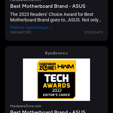
HardwareZone.com
Best Motherboard Brand - ASUS
The 2023 Readers’ Choice Award for Best
Motherboard Brand goes to…ASUS. Not only
has the brand been a favourite of our readers
Μάθετε περισσότερα
year-on-year, but this year’s results have been
SINGAPORE
2023/04/13
their highest in the last decade, surpassing
their previous high of 62% in 2020’s Awards.
Βραβεύσεις
HardwareZone.com
Best Motherboard Brand - ASUS