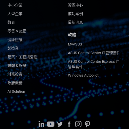
中小企業
資源中心
大型企業
成功案例
教育
最新消息
零售 & 旅宿
軟體
健康照護
MyASUS
製造業
ASUS Control Center IT管理套件
建築、工程與營造
ASUS Control Center Express IT
媒體 & 娛樂
管理套件
財務投資
Windows Autopilot
政府機構
AI Solution