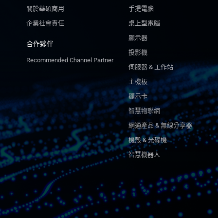
關於華碩商用
手提電腦
企業社會責任
桌上型電腦
顯示器
合作夥伴
投影機
Recommended Channel Partner
伺服器 & 工作站
主機板
顯示卡
智慧物聯網
網通產品 & 無線分享器
機殼 & 光碟機
智慧機器人