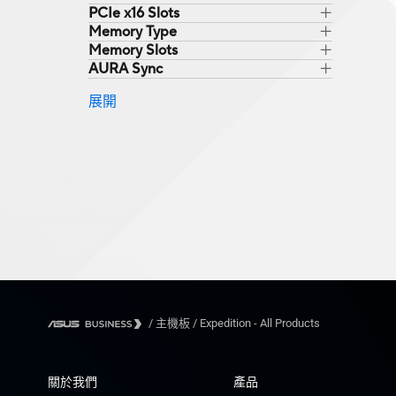
PCIe x16 Slots
Memory Type
Memory Slots
AURA Sync
展開
/
主機板
/
Expedition - All Products
關於我們
產品