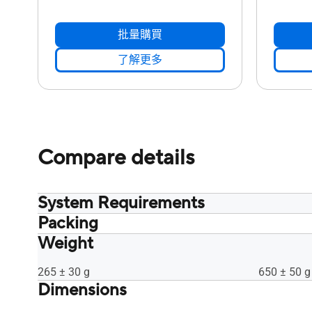
批量購買
了解更多
Compare details
System Requirements
Packing
Use HDCP Compatible display and VGA
Use HDCP 
card to High Definition digital output
card to Hig
Weight
Retail Box
Retail Box
Graphics Card: NVIDIA® GeForce®
Graphics 
7600 GT or ATI X1600 series or above
7600 GT or
265 ± 30 g
650 ± 50 g
HDD: 10 GB or more
HDD: 10 G
Dimensions
RAM: 1 GB or more is recommended
RAM: 1 GB