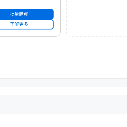
批量購買
了解更多
Compatible display and VGA
h Definition digital output
Card: NVIDIA® GeForce®
 ATI X1600 series or above
B or more
 or more is recommended