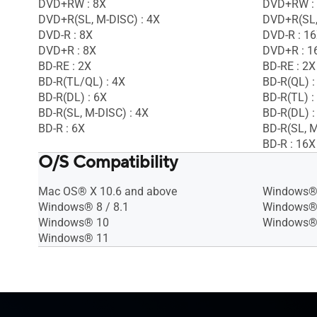
DVD+RW : 8X
DVD+RW :
DVD+R(SL, M-DISC) : 4X
DVD+R(SL,
DVD-R : 8X
DVD-R : 1
DVD+R : 8X
DVD+R : 1
BD-RE : 2X
BD-RE : 2X
BD-R(TL/QL) : 4X
BD-R(QL) :
BD-R(DL) : 6X
BD-R(TL) :
BD-R(SL, M-DISC) : 4X
BD-R(DL) :
BD-R : 6X
BD-R(SL, M
BD-R : 16X
O/S Compatibility
Mac OS® X 10.6 and above
Windows® 
Windows® 8 / 8.1
Windows®
Windows® 10
Windows®
Windows® 11