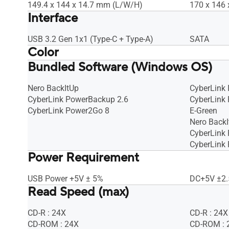
CPU: Intel® Pentium® D 945(3.4 GHz)
CPU: Inte
149.4 x 144 x 14.7 mm (L/W/H)
170 x 146
or higher
or higher
Interface
USB 3.2 Gen 1x1 (Type-C + Type-A)
SATA
Color
Bundled Software (Windows OS)
BLACK
BLACK
Nero BackItUp
CyberLink 
CyberLink PowerBackup 2.6
CyberLink
CyberLink Power2Go 8
E-Green
Nero BackI
CyberLink
CyberLink
Power Requirement
USB Power +5V ± 5%
DC+5V ±2
Read Speed (max)
CD-R : 24X
CD-R : 24X
CD-ROM : 24X
CD-ROM : 