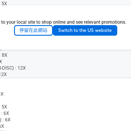
 5X
 : 8X
 : 8X
 to your local site to shop online and see relevant promotions.
12X
 12X
停留在此網站
Switch to the US website
 M-DISC) : 8X
X
 8X
X
-DISC) : 12X
12X
4X
 5X
 : 6X
 : 6X
6X