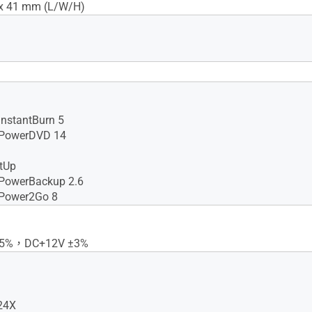
l® Pentium® D 945(3.4 GHz)
 x 41 mm (L/W/H)
InstantBurn 5
 PowerDVD 14
tUp
 PowerBackup 2.6
 Power2Go 8
.5%，DC+12V ±3%
24X