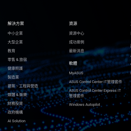
解決方案
資源
中小企業
資源中心
大型企業
成功案例
教育
最新消息
零售 & 旅宿
軟體
健康照護
MyASUS
製造業
ASUS Control Center IT管理套件
建築、工程與營造
ASUS Control Center Express IT
媒體 & 娛樂
管理套件
財務投資
Windows Autopilot
政府機構
AI Solution