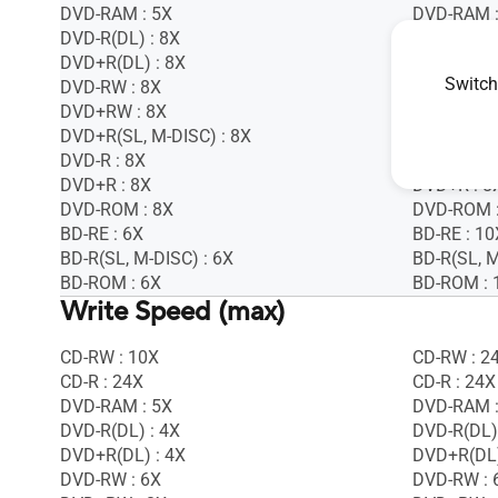
DVD-RAM : 5X
DVD-RAM :
DVD-R(DL) : 8X
DVD-R(DL)
DVD+R(DL) : 8X
DVD+R(DL)
Switch
DVD-RW : 8X
DVD-RW : 
DVD+RW : 8X
DVD+RW :
DVD+R(SL, M-DISC) : 8X
DVD+R(SL,
DVD-R : 8X
DVD-R : 8X
DVD+R : 8X
DVD+R : 8
DVD-ROM : 8X
DVD-ROM :
BD-RE : 6X
BD-RE : 10
BD-R(SL, M-DISC) : 6X
BD-R(SL, M
BD-ROM : 6X
BD-ROM : 
Write Speed (max)
CD-RW : 10X
CD-RW : 2
CD-R : 24X
CD-R : 24X
DVD-RAM : 5X
DVD-RAM :
DVD-R(DL) : 4X
DVD-R(DL)
DVD+R(DL) : 4X
DVD+R(DL)
DVD-RW : 6X
DVD-RW : 