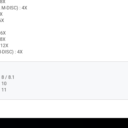
 8X
 M-DISC) : 4X
6X
6X
 6X
 8X
 12X
-DISC) : 4X
8 / 8.1
 10
 11