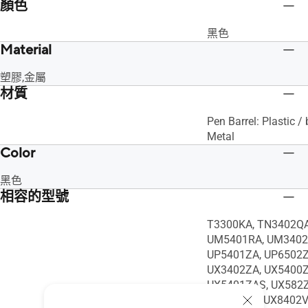
顏色
黑色
Material
塑膠,金屬
材質
Pen Barrel: Plastic /
Metal
Color
黑色
相容的型號
T3300KA, TN3402QA
UM5401RA, UM3402
UP5401ZA, UP6502Z
UX3402ZA, UX5400Z
UX5401ZAS, UX582Z
UX8402ZE, UX8402V