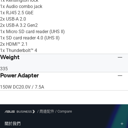
1x Kensington lock
1x Audio combo jack
1x RJ45 2.5 GbE
2x USB-A 2.0
2x USB-A 3.2 Gen2
1x Micro SD card reader (UHS II)
1x SD card reader 4.0 (UHS II)
2x HDMI™ 2.1
1x Thunderbolt™ 4
Weight
335
Power Adapter
150W DC20.0V / 7.5A
/
周邊配件
/
Compare
關於我們