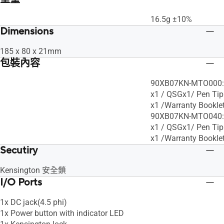
16.5g ±10%
Dimensions
185 x 80 x 21mm
包裝內容
90XB07KN-MTO000: A
x1 / QSGx1/ Pen Tip 
x1 /Warranty Bookle
90XB07KN-MTO040: A
x1 / QSGx1/ Pen Tip 
x1 /Warranty Bookle
Secutiry
Kensington 安全鎖
I/O Ports
1x DC jack(4.5 phi)
1x Power button with indicator LED