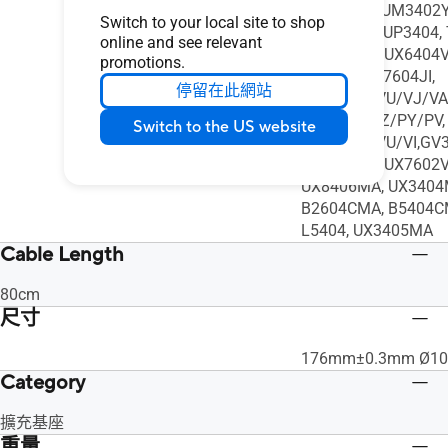
UX5400ZF, UM3402Y
Switch to your local site to shop
UX3404VA, UP3404,
online and see relevant
TN3604YA, UX6404V
promotions.
H7604JV, H7604JI,
停留在此網站
GZ301VV/VU/VJ/VA
GX650PI/PZ/PY/PV,
Switch to the US website
GV601VV/VU/VI,GV3
UX7602BZ, UX7602V
UX8406MA, UX3404
B2604CMA, B5404C
L5404, UX3405MA
Cable Length
80cm
尺寸
176mm±0.3mm Ø10
Category
擴充基座
重量