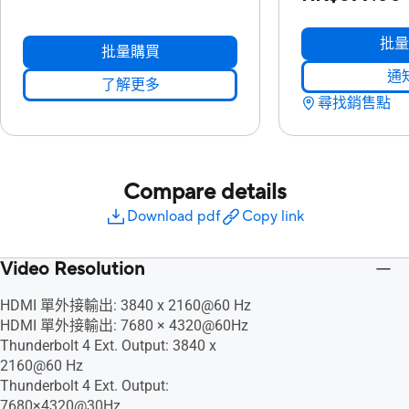
批量
批量購買
通
了解更多
尋找銷售點
Compare details
Download pdf
Copy link
Video Resolution
HDMI 單外接輸出: 3840 x 2160@60 Hz
HDMI 單外接輸出: 7680 × 4320@60Hz
Thunderbolt 4 Ext. Output: 3840 x
2160@60 Hz
Thunderbolt 4 Ext. Output:
7680×4320@30Hz