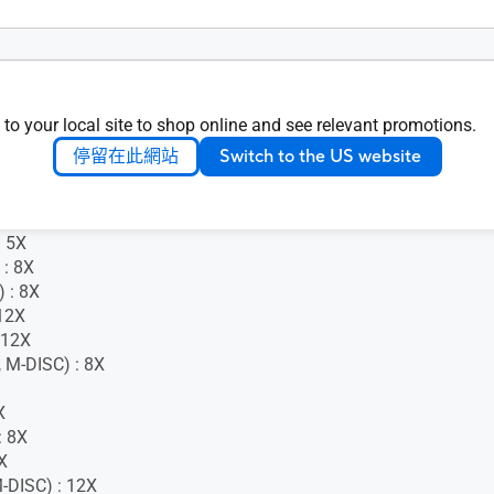
tUp
 PowerBackup 2.6
.5%，DC+12V ±3%
 to your local site to shop online and see relevant promotions.
 Power2Go 8
停留在此網站
Switch to the US website
24X
 5X
 : 8X
 : 8X
12X
 12X
 M-DISC) : 8X
X
 8X
X
-DISC) : 12X