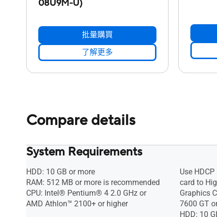
08U9M-U)
批量購買
了解更多
Compare details
System Requirements
HDD: 10 GB or more
Use HDCP 
RAM: 512 MB or more is recommended
card to Hig
CPU: Intel® Pentium® 4 2.0 GHz or
Graphics 
AMD Athlon™ 2100+ or higher
7600 GT or
HDD: 10 G