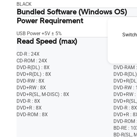
BLACK
Bundled Software (Windows OS)
Power Requirement
E-Green
E-Green
Nero BackItUp
Nero BackI
CyberLink PowerBackup 2.6
CyberLink
USB Power +5V ± 5%
DC+5V ±2
Switch
Read Speed (max)
CyberLink Power2Go 8
CyberLink
CD-R : 24X
CD-R : 24X
CD-ROM : 24X
CD-ROM : 
DVD-R(DL) : 8X
DVD-RAM :
DVD+R(DL) : 8X
DVD-R(DL)
DVD-RW : 8X
DVD+R(DL)
DVD+RW : 8X
DVD-RW : 
DVD+R(SL, M-DISC) : 8X
DVD+RW :
DVD-R : 8X
DVD+R(SL,
DVD+R : 8X
DVD-R : 8X
DVD-ROM : 8X
DVD+R : 8
DVD-ROM :
BD-RE : 10
BD-R(SL, M