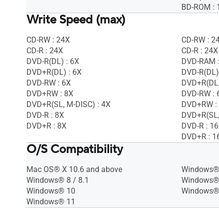
BD-ROM : 
Write Speed (max)
CD-RW : 24X
CD-RW : 2
CD-R : 24X
CD-R : 24X
DVD-R(DL) : 6X
DVD-RAM :
DVD+R(DL) : 6X
DVD-R(DL)
DVD-RW : 6X
DVD+R(DL)
DVD+RW : 8X
DVD-RW : 
DVD+R(SL, M-DISC) : 4X
DVD+RW :
DVD-R : 8X
DVD+R(SL,
DVD+R : 8X
DVD-R : 1
DVD+R : 1
O/S Compatibility
Mac OS® X 10.6 and above
Windows® 
Windows® 8 / 8.1
Windows®
Windows® 10
Windows®
Windows® 11