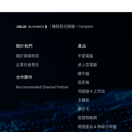
/
機殻和光碟機
/
Compare
關於我們
產品
關於華碩商用
手提電腦
企業社會責任
桌上型電腦
顯示器
合作夥伴
投影機
Recommended Channel Partner
伺服器 & 工作站
主機板
顯示卡
智慧物聯網
網通產品 & 無線分享器