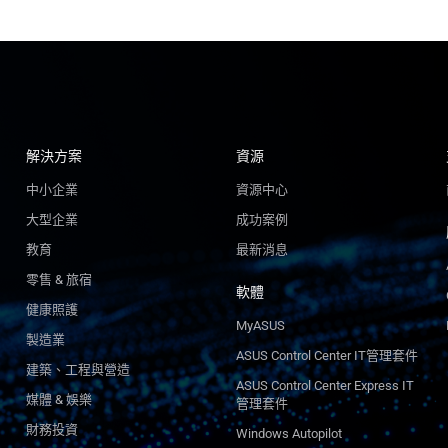
解決方案
資源
中小企業
資源中心
大型企業
成功案例
教育
最新消息
零售 & 旅宿
軟體
健康照護
MyASUS
製造業
ASUS Control Center IT管理套件
建築、工程與營造
ASUS Control Center Express IT
媒體 & 娛樂
管理套件
財務投資
Windows Autopilot