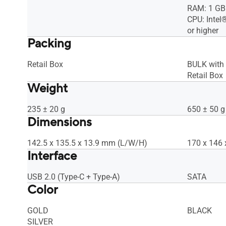
RAM: 1 GB
CPU: Inte
or higher
Packing
Retail Box
BULK with
Retail Box
Weight
235 ± 20 g
650 ± 50 g
Dimensions
142.5 x 135.5 x 13.9 mm (L/W/H)
170 x 146
Interface
USB 2.0 (Type-C + Type-A)
SATA
Color
GOLD
BLACK
SILVER