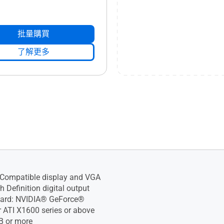
批量購買
了解更多
Compatible display and VGA
h Definition digital output
Card: NVIDIA® GeForce®
 ATI X1600 series or above
B or more