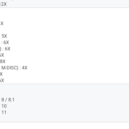
12X
4X
 5X
 : 6X
 : 6X
6X
 8X
 M-DISC) : 4X
6X
6X
8 / 8.1
 10
 11