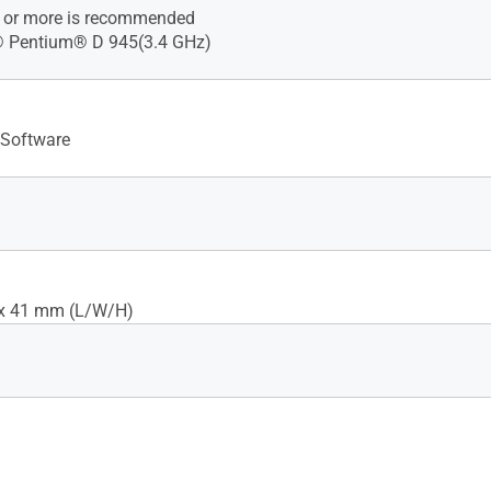
 or more is recommended
l® Pentium® D 945(3.4 GHz)
 Software
 x 41 mm (L/W/H)