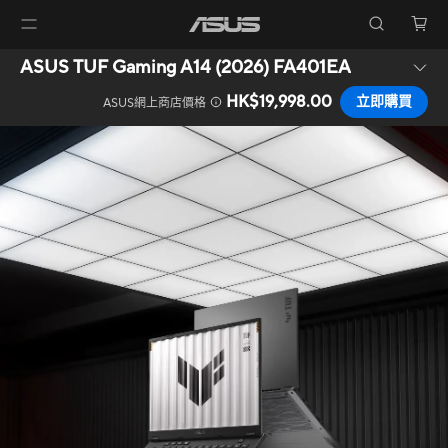
保持鎮定
ASUS TUF Gaming A14 (2026) FA401EA
HK$19,998.00
立即購買
ASUS網上商店價格
強大的組件需要強大的散熱能力，TUF Gaming A14
在手動模式下的功率高達 95W，因此，我們為這款手
提電腦配備完整的散熱技術組合，確保運作能發揮最
佳效能。鍵盤經過重新設計，可增加氣流並降低表面
溫度，並且進一步搭配超薄散熱鰭片和 97 葉片風扇，
A14 在未來幾年將能確保以強大效能運作。
* 基於內部測試資料
95W
0dB
97 葉片
手動模式
環境散熱
雙 0.1 公釐纖薄風扇