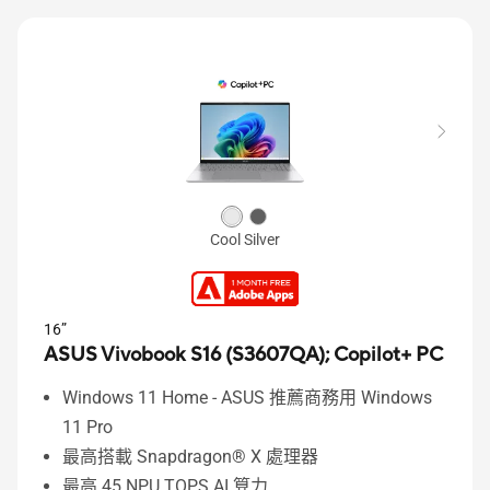
Cool Silver
16”
ASUS Vivobook S16 (S3607QA);
Copilot+ PC
Windows 11 Home - ASUS 推薦商務用 Windows
11 Pro
最高搭載 Snapdragon® X 處理器
最高 45 NPU TOPS AI 算力