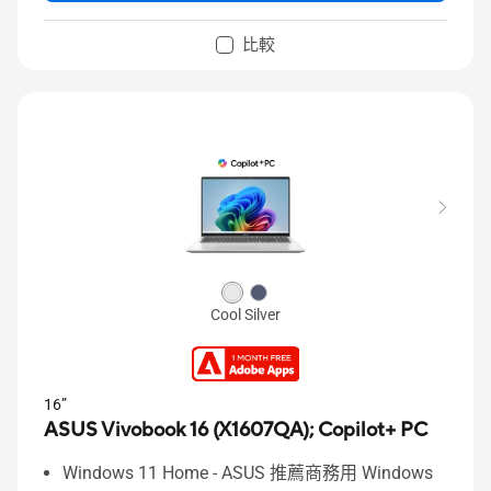
比較
Cool Silver
16”
ASUS Vivobook 16 (X1607QA);
Copilot+ PC
Windows 11 Home - ASUS 推薦商務用 Windows