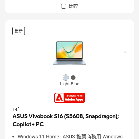
比較
最新
Light Blue
14”
ASUS Vivobook S16 (S5608, Snapdragon);
Copilot+ PC
Windows 11 Home - ASUS 推薦商務用 Windows