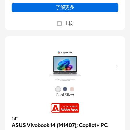
了解更多
比較
Cool Silver
14”
ASUS Vivobook 14 (M1407);
Copilot+ PC