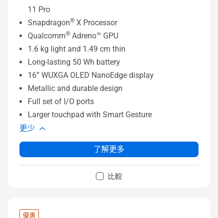
11 Pro
®
Snapdragon
X Processor
®
Qualcomm
Adreno™ GPU
1.6 kg light and 1.49 cm thin
Long-lasting 50 Wh battery
16” WUXGA OLED NanoEdge display
Metallic and durable design
Full set of I/O ports
Larger touchpad with Smart Gesture
更少
了解更多
比較
優惠