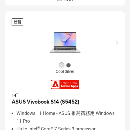
最新
Cool Silver
14”
ASUS Vivobook S14 (S5452)
Windows 11 Home - ASUS 推薦商務用 Windows
11 Pro
®
Up to Intel
Core™ 7 Series 3 processor