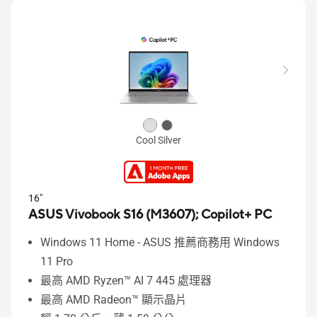
Cool Silver
16"
ASUS Vivobook S16 (M3607);
Copilot+ PC
Windows 11 Home - ASUS 推薦商務用 Windows
11 Pro
最高 AMD Ryzen™ AI 7 445 處理器
最高 AMD Radeon™ 顯示晶片