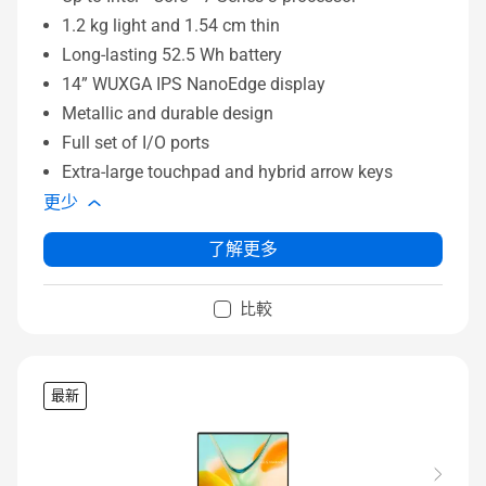
1.2 kg light and 1.54 cm thin
Long-lasting 52.5 Wh battery
14” WUXGA IPS NanoEdge display
Metallic and durable design
Full set of I/O ports
Extra-large touchpad and hybrid arrow keys
更少
了解更多
比較
最新