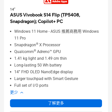
14”
ASUS Vivobook S14 Flip (TP5408,
Snapdragon);
Copilot+ PC
Windows 11 Home - ASUS 推薦商務用 Windows
11 Pro
®
Snapdragon
X Processor
®
Qualcomm
Adreno™ GPU
1.41 kg light and 1.49 cm thin
Long-lasting 50 Wh battery
14” FHD OLED NanoEdge display
Larger touchpad with Smart Gesture
Full set of I/O ports
更少
了解更多