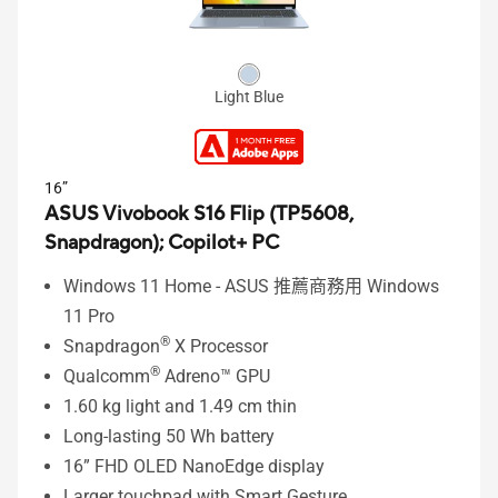
Light Blue
16”
ASUS Vivobook S16 Flip (TP5608,
Snapdragon);
Copilot+ PC
Windows 11 Home - ASUS 推薦商務用 Windows
11 Pro
®
Snapdragon
X Processor
®
Qualcomm
Adreno™ GPU
1.60 kg light and 1.49 cm thin
Long-lasting 50 Wh battery
16” FHD OLED NanoEdge display
Larger touchpad with Smart Gesture