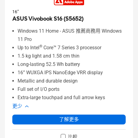
16”
ASUS Vivobook S16 (S5652)
Windows 11 Home - ASUS 推薦商務用 Windows
11 Pro
®
Up to Intel
Core™ 7 Series 3 processor
1.5 kg light and 1.58 cm thin
Long-lasting 52.5 Wh battery
16” WUXGA IPS NanoEdge VRR display
Metallic and durable design
Full set of I/O ports
Extra-large touchpad and full arrow keys
更少
了解更多
比較