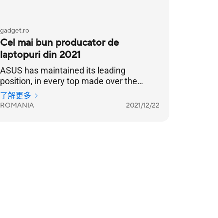
gadget.ro
Cel mai bun producator de
laptopuri din 2021
ASUS has maintained its leading
position, in every top made over the
years it has reached the highest position
了解更多
of the podium
ROMANIA
2021/12/22