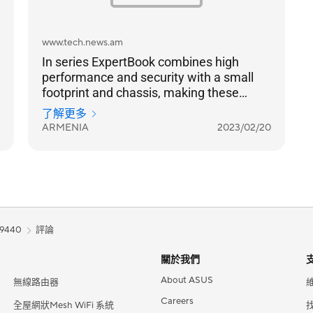
www.tech.news.am
In series ExpertBook combines high
performance and security with a small
footprint and chassis, making these
notebooks a bright choice for business
了解更多
representatives.
ARMENIA
2023/02/20
9440
評論
關於我們
About ASUS
無線路由器
Careers
全屋網狀Mesh WiFi 系統