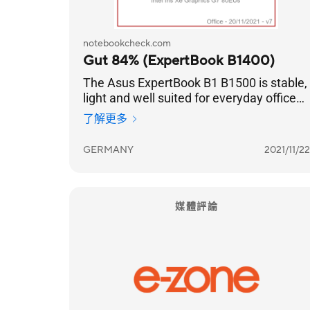
notebookcheck.com
Gut 84% (ExpertBook B1400)
The Asus ExpertBook B1 B1500 is stable,
light and well suited for everyday office
tasks.
了解更多
GERMANY
2021/11/22
媒體評論