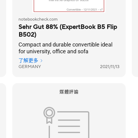
notebookcheck.com
Sehr Gut 88% (ExpertBook B5 Flip
B502)
Compact and durable convertible ideal
for university, office and sofa
了解更多
GERMANY
2021/11/13
媒體評論