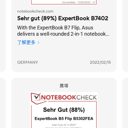
notebookcheck.com
Sehr gut (89%) ExpertBook B7402
With the ExpertBook B7 Flip, Asus
delivers a well-rounded 2-in-1 notebook
from the premium business segment.
了解更多
GERMANY
2022/02/15
獎項