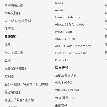
News
商用網絡方案
Awards
網路交換器
Investor Relations
桌上型 AI 超級電腦
About CSR for global
伺服器
Press Room
周邊配件
華
ASUSTOR Inc.
產
鍵盤
ASUS Cloud Corporation
滑鼠 & 滑鼠墊
UniMax Electronics Inc.
M
Find Jobs
耳機
探索更多
保護配件與防護
活動及優惠消息
控制器
ASUS AI PC
服飾、包類、電競椅與其他周邊
Advanced AI PCs
電源適配器
Asus 設計中心
底座 / 接收器/ 連接線
車用電子