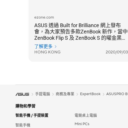
ezone.com
ASUS 透過 Built for Brilliance 網上發布
會，為大家預告多款ZenBook 新作，當中
ZenBook Flip S 及 ZenBook S 的曜金黑機
身配紅銅鑽石切割邊框，設計極搶眼。
了解更多
HONG KONG
2020/09/03
手提電腦
商務及專業
ExpertBook
ASUSPRO B
購物和學習
智能手機 / 手提裝置
電競桌上電腦
Mini PCs
智能手機