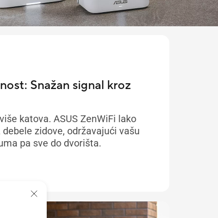
ost: Snažan signal kroz
 više katova. ASUS ZenWiFi lako
z debele zidove, održavajući vašu
ma pa sve do dvorišta.