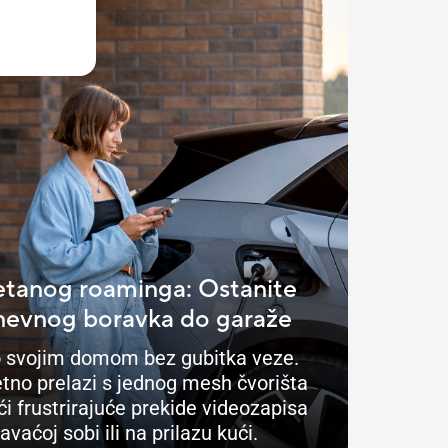
tanog roaminga: Ostanite
nevnog boravka do garaže
o svojim domom bez gubitka veze.
tno prelazi s jednog mesh čvorišta
ći frustrirajuće prekide videozapisa
avaćoj sobi ili na prilazu kući.