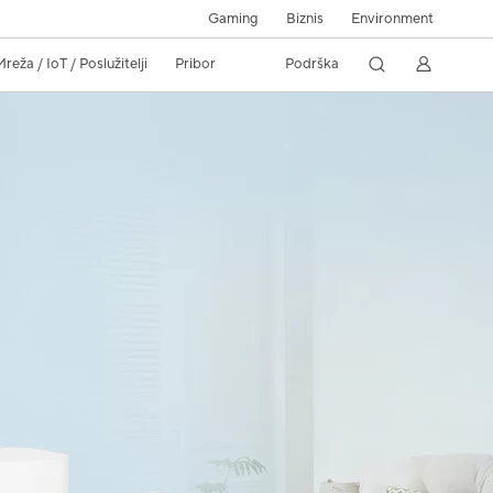
Gaming
Biznis
Environment
reža / IoT / Poslužitelji
Pribor
Podrška