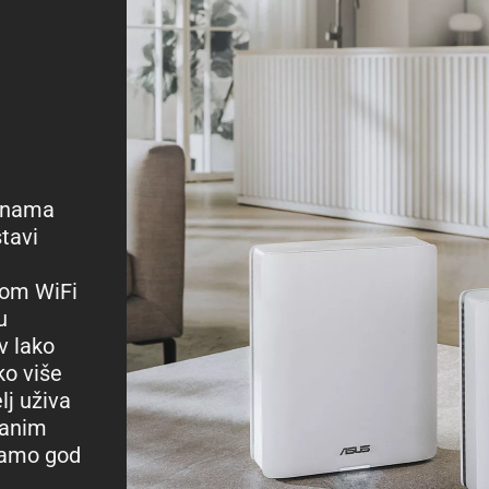
zonama
tavi
nom WiFi
u
v lako
ko više
lj uživa
danim
kamo god