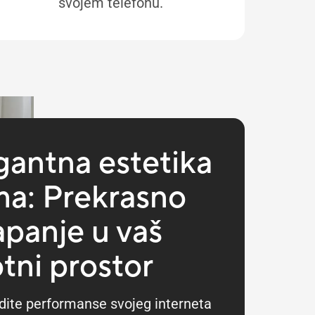
svojem telefonu.
gantna estetika
a: Prekrasno
apanje u vaš
otni prostor
dite performanse svojeg interneta