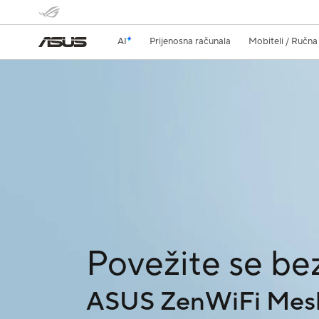
AI
Prijenosna računala
Mobiteli / Ručna
Brand s najviš
Samostalni, Mesh i p
usmjerivači