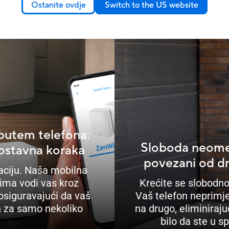
Ostanite ovdje
Switch to the US website
putem telefona:
Sloboda neome
nostavna koraka
povezani od d
laciju. Naša mobilna
cima vodi vas kroz
Krećite se slobodn
osiguravajući da vaš
Vaš telefon neprimje
n za samo nekoliko
na drugo, eliminiraju
bilo da ste u sp