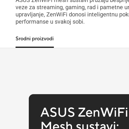
ASUS ZenWiFi mesh sustavi pružaju besprijek
veze za streaming, gaming, rad i pametne ur
upravljanje, ZenWiFi donosi inteligentnu pok
performanse u svakoj sobi.
Srodni proizvodi
ASUS ZenWiFi
Mesh sustavi: