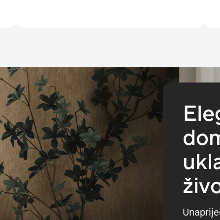
Ele
dom
ukl
živ
Unaprije