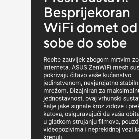
Besprijekoran
WiFi domet od
sobe do sobe
Recite zauvijek zbogom mrtvim 
interneta. ASUS ZenWiFi mesh sus
pokrivaju čitavo vaše kućanstvo
jedinstvenom, nevjerojatno stabil
mrežom. Dizajniran za maksimaln
jednostavnost, ovaj vrhunski susta
šalje jake signale kroz zidove i pre
katova, osiguravajući da vaša obite
u glatkom strujanju filmova, pouz
videopozivima i neprekidnoj vezi 
krenuli.