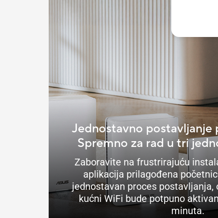
Jednostavno postavljanje 
Spremno za rad u tri jed
Zaboravite na frustrirajuću insta
aplikacija prilagođena početni
jednostavan proces postavljanja, 
kućni WiFi bude potpuno aktiva
minuta.