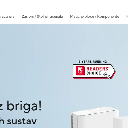
 računala
Zasloni / Stolna računala
Matične ploče / Komponente
M
e nagrada
oslovni