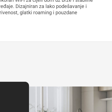
oran WiFi za cijeli dom uz brze i stabilne
eđaje. Dizajniran za lako podešavanje i
rivenost, glatki roaming i pouzdane