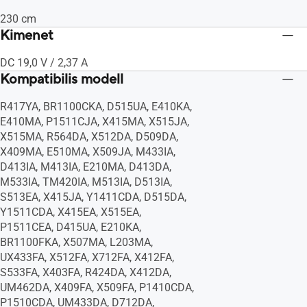
230 cm
Kimenet
DC 19,0 V / 2,37 A
Kompatibilis modell
R417YA, BR1100CKA, D515UA, E410KA,
E410MA, P1511CJA, X415MA, X515JA,
X515MA, R564DA, X512DA, D509DA,
X409MA, E510MA, X509JA, M433IA,
D413IA, M413IA, E210MA, D413DA,
M533IA, TM420IA, M513IA, D513IA,
S513EA, X415JA, Y1411CDA, D515DA,
Y1511CDA, X415EA, X515EA,
P1511CEA, D415UA, E210KA,
BR1100FKA, X507MA, L203MA,
UX433FA, X512FA, X712FA, X412FA,
S533FA, X403FA, R424DA, X412DA,
UM462DA, X409FA, X509FA, P1410CDA,
P1510CDA, UM433DA, D712DA,