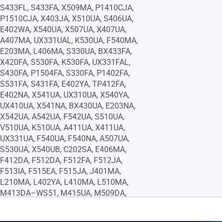
S433FL, S433FA, X509MA, P1410CJA,
P1510CJA, X403JA, X510UA, S406UA,
E402WA, X540UA, X507UA, X407UA,
A407MA, UX331UAL, K530UA, F540MA,
E203MA, L406MA, S330UA, BX433FA,
X420FA, S530FA, K530FA, UX331FAL,
S430FA, P1504FA, S330FA, P1402FA,
S531FA, S431FA, E402YA, TP412FA,
E402NA, X541UA, UX310UA, X540YA,
UX410UA, X541NA, BX430UA, E203NA,
X542UA, A542UA, F542UA, S510UA,
V510UA, K510UA, A411UA, X411UA,
UX331UA, F540UA, F540NA, A507UA,
S530UA, X540UB, C202SA, E406MA,
F412DA, F512DA, F512FA, F512JA,
F513IA, F515EA, F515JA, J401MA,
L210MA, L402YA, L410MA, L510MA,
M413DA–WS51, M415UA, M509DA,
M515UA, M712DA, R420MA, R540SA,
R541NA, R543MA, R564JA, R565MA,