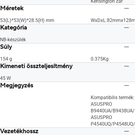
Kensington zár
Méretek
53(L)*53(W)*28.5(H) mm
WxDxL:82mmx128
Kategória
NB-készülék
Súly
154 g
0.375Kg
Kimeneti összteljesítmény
45 W
Megjegyzés
Kompatibilis termék:
ASUSPRO
B9440UA/B9438UA
ASUSPRO
P4540UQ/P4548UQ
Vezetékhossz