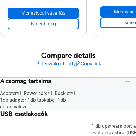
Mennyiség
Mennyiségi vásárlás
Ismer
Ismerd meg
Compare details
Download pdf
Copy link
A csomag tartalma
Adapter*1, Power cord*1, Booklet*1
1db adapter, 1db tápkábel, 1db
garancialevél
USB-csatlakozók
1 db upstream port 
csatlakozáshoz (US