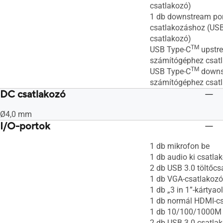
csatlakozó)
1 db downstream po
csatlakozáshoz (US
csatlakozó)
TM
USB Type-C
upstre
számítógéphez csat
TM
USB Type-C
downs
számítógéphez csat
DC csatlakozó
Ø4,0 mm
I/O-portok
1 db mikrofon be
1 db audio ki csatla
2 db USB 3.0 töltőcs
1 db VGA-csatlakozó
1 db „3 in 1”-kártyao
1 db normál HDMI-c
1 db 10/100/1000M 
2 db USB 3.0 csatla