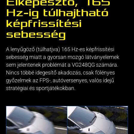
Elképesztő, 165
Hz-ig túlhajtható
képfrissítési
sebesség
A lenyűgöző (túlhatjva) 165 Hz-es képfrissítési
sebesség miatt a gyorsan mozgó látványelemek
sem jelentenek problémát a VG248QG számára.
Nincs többé idegesítő akadozás, csak fölényes
győzelmek az FPS-, autóversenyes, valós idejű
stratégiai és sportjátékokban.