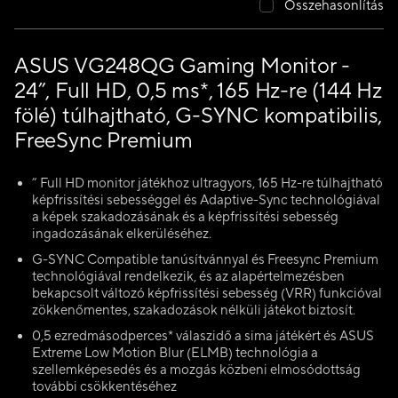
Összehasonlítás
ASUS VG248QG Gaming Monitor -
24”, Full HD, 0,5 ms*, 165 Hz-re (144 Hz
fölé) túlhajtható, G-SYNC kompatibilis,
FreeSync Premium
” Full HD monitor játékhoz ultragyors, 165 Hz-re túlhajtható
képfrissítési sebességgel és Adaptive-Sync technológiával
a képek szakadozásának és a képfrissítési sebesség
ingadozásának elkerüléséhez.
G-SYNC Compatible tanúsítvánnyal és Freesync Premium
technológiával rendelkezik, és az alapértelmezésben
bekapcsolt változó képfrissítési sebesség (VRR) funkcióval
zökkenőmentes, szakadozások nélküli játékot biztosít.
0,5 ezredmásodperces* válaszidő a sima játékért és ASUS
Extreme Low Motion Blur (ELMB) technológia a
szellemképesedés és a mozgás közbeni elmosódottság
további csökkentéséhez