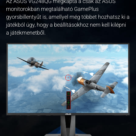
Az ASUS VG248QG megkapta a csak az ASUS
monitorokban megtalálható GamePlus
gyorsbillentyűt is, amellyel még többet hozhatsz ki a
játékból úgy, hogy a beállításokhoz nem kell kilépni
a játékmenetből.