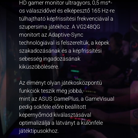
HD gamer monitor ultragyors, 0,5 ms*-
os válaszidővel és elképesztő 165 Hz-re
túlhajtható képfrissítési frekvenciával a
szupersima játékhoz. A VG248QG
monitort az Adaptive-Sync
technológiával is felszereltük, a képek
szakadozásának és a képfrissítési
sebesség ingadozásának
kiküszöbölésére.
Az élményt olyan játékosközpontú
funkciók teszik még jobbá,
mint az ASUS GamePlus, a GameVisual
pedig sokféle előre beállított
képernyőmód kiválasztásával
optimalizálja a látványt a különféle
játéktípusokhoz.