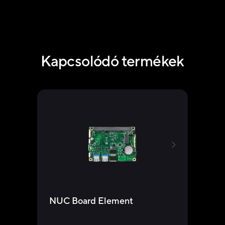
Kapcsolódó termékek
NUC
NUC Board Element
Re
NU