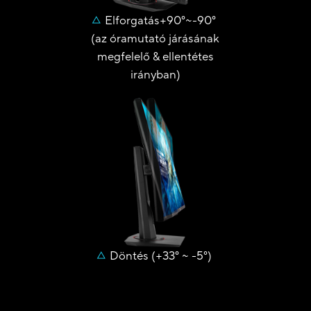
Elforgatás+90°~-90°
(az óramutató járásának
megfelelő & ellentétes
irányban)
Döntés (+33° ~ -5°)