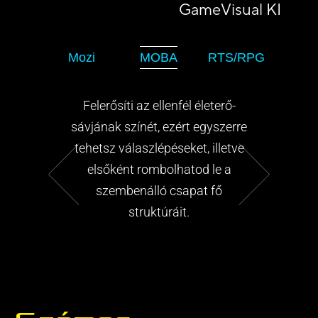
GameVisual KI
Mozi
MOBA
RTS/RPG
Felerősíti az ellenfél életerő-
sávjának színét, ezért egyszerre
tehetsz válaszlépéseket, illetve
elsőként rombolhatod le a
szembenálló csapat fő
struktúráit.