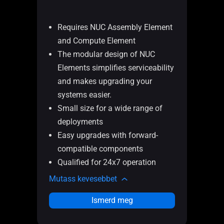
ide
in
Requires NUC Assembly Element
Pa
and Compute Element
El
The modular design of NUC
Co
Elements simplifies serviceability
sma
and makes upgrading your
pe
systems easier.
of 
Small size for a wide range of
Su
deployments
an
Easy upgrades with forward-
Wi
compatible components
sol
Qualified for 24x7 operation
24
Mutass kevesebbet
Muta
Ismerd meg