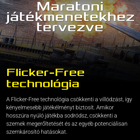
Maratoni
játékmenetekhez
tervezve
Flicker-Free
technológia
A Flicker-Free technológia csökkenti a villódzást, így
kényelmesebb játékélményt biztosít. Amikor
hosszúra nyúló játékba sodródsz, csökkenti a
szemek megerőltetését és az egyéb potenciálisan
szemkárosító hatásokat.