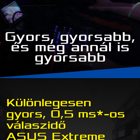
Gyors, gyorsabb,
és még annál is
gyorsabb
Különlegesen
gyors, 0,5 ms*-os
válaszidő
ASUS Extreme