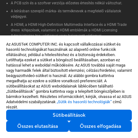
A PCB szín és a szoftver verziója előzetes értesítés nélkül változhat.
A leírásban szereplő márka- és terméknevek a megfelelő vállalatok
védjegyei.
A HDMI, a HDMI High-Definition Multimedia Interface és a HDMI Trade
dress kifejezések, valamint a HDMI emblémák a HDMI Licensing
Administrator, Inc. védjegyei vagy bejegyzett védjegyei.
Az ASUSTeK COMPUTER INC. és kapcsolt vállalkozásai sütiket és
hasonló technológiákat használnak az alapvető online funkciók
ellátásához, például a hitelesítéshez és a biztonság érdekében.
Letilthatja ezeket a sütiket a böngésző beállításaiban, azonban ez
Ingyenes szállítás
hatással lehet a weboldal működésére. Az ASUS továbbá saját maga
Ingyenes szállítás 3 munkanapon belül, ami előrendelés esetén
vagy harmadik felek által biztosított elemzési, célzási/hirdetési, valamint
ettől eltérhet.
beágyazottvideó-sütiket is használ. Az alábbi gombra kattintva
megadhatja az ezekre a sütikre vonatkozó preferenciáit. A
Segítség a vásárláshoz
sütibeállításokat az ASUS weboldalainak láblécében található
Keress minket bármikor emailen, vagy telefonon keresztül
„Sütibeállítások” gombra kattintva vagy a telepített böngészőjében is
Biztonságos fizetés
bármikor kezelheti. Részletes információkért, kérjük, olvassa el az ASUS
Titkosítás a fizetés biztonsága érdekében
Adatvédelmi szabályzatának
„Sütik és hasonló technológiák”
című
részét.
Sütibeállítások
Asztali PC-k / Monitorok
Monitorok
VG248QG
Összes elutasítása
Összes elfogadása
Termékek