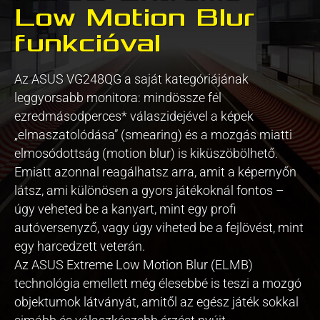
Low Motion Blur
funkcióval
Az ASUS VG248QG a saját kategóriájának
leggyorsabb monitora: mindössze fél
ezredmásodperces* válaszidejével a képek
„elmaszatolódása” (smearing) és a mozgás miatti
elmosódottság (motion blur) is kiküszöbölhető.
Emiatt azonnal reagálhatsz arra, amit a képernyőn
látsz, ami különösen a gyors játékoknál fontos –
úgy veheted be a kanyart, mint egy profi
autóversenyző, vagy úgy viheted be a fejlövést, mint
egy harcedzett veterán.
Az ASUS Extreme Low Motion Blur (ELMB)
technológia emellett még élesebbé is teszi a mozgó
objektumok látványát, amitől az egész játék sokkal