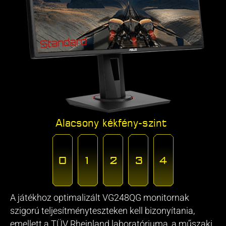
Alacsony kékfény-szint
A játékhoz optimalizált VG248QG monitornak
szigorú teljesítményteszteken kell bizonyítania,
emellett a TÜV Rheinland laboratóriuma, a műszaki,