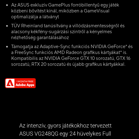
Az ASUS exkluzív GamePlus forróbillentyű egy játék
közbeni bővítést kínál, miközben a GameVisual
optimalizálja a látványt
TÜV Rheinland tanúsítvány a villódzásmentességről és
alacsony kékfény-sugárzási szintről a kényelmes
nézhetőség garantálásához
Támogatja az Adaptive-Sync funkciós NVIDIA GeForce* és
a FreeSync funkciós AMD Radeon grafikus kártyákat* is.
Kompatibilis az NVIDIA GeForce GTX 10 sorozatú, GTX 16
sorozatú, RTX 20 sorozatú és újabb grafikus kártyákkal.
Az intenzív, gyors játékokhoz tervezett
ASUS VG248QG egy 24 hüvelykes Full