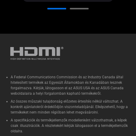
A Federal Communications Commission és az Industry Canada által
hitelesített termékek az Egyesült Államokban és Kanadában lesznek
forgalmazva. Kérjük, látogasson el az ASUS USA és az ASUS Canada
weboldalaira a helyi forgalomban kapható termékekről.
Az összes műszaki tulajdonság előzetes értesítés nélkül változhat. A
konkrét ajánlatokról érdeklődjön viszonteladójánál. Elképzehető, hogy a
termékeket nem minden régióban lehet megvásárolni.
A specifikációk és termékjellemzők modellenként válzothatnak, a képek
csak illusztrációk. A részletekért kérjük látogasson el a termékjellemzők
oldalra.