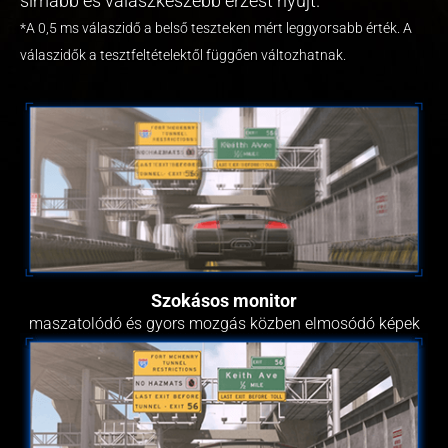
simább és válaszkészebb érzést nyújt.
*A 0,5 ms válaszidő a belső teszteken mért leggyorsabb érték. A
válaszidők a tesztfeltételektől függően változhatnak.
Szokásos monitor
maszatolódó és gyors mozgás közben elmosódó képek