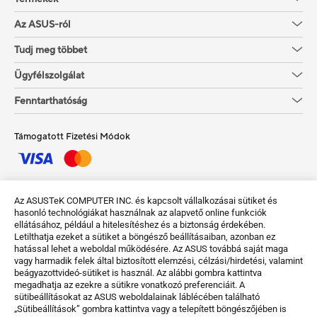
Az ASUS-ról
Tudj meg többet
Ügyfélszolgálat
Fenntarthatóság
Támogatott Fizetési Módok
Szerezze meg a legújabb ajánlatokat és még sok mást
Az ASUSTeK COMPUTER INC. és kapcsolt vállalkozásai sütiket és
hasonló technológiákat használnak az alapvető online funkciók
Sign up
ellátásához, például a hitelesítéshez és a biztonság érdekében.
Letilthatja ezeket a sütiket a böngésző beállításaiban, azonban ez
hatással lehet a weboldal működésére. Az ASUS továbbá saját maga
vagy harmadik felek által biztosított elemzési, célzási/hirdetési, valamint
beágyazottvideó-sütiket is használ. Az alábbi gombra kattintva
megadhatja az ezekre a sütikre vonatkozó preferenciáit. A
sütibeállításokat az ASUS weboldalainak láblécében található
„Sütibeállítások” gombra kattintva vagy a telepített böngészőjében is