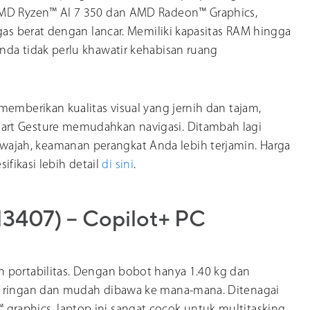
AMD Ryzen™ AI 7 350 dan AMD Radeon™ Graphics,
gas berat dengan lancar. Memiliki kapasitas RAM hingga
nda tidak perlu khawatir kehabisan ruang
memberikan kualitas visual yang jernih dan tajam,
art Gesture memudahkan navigasi. Ditambah lagi
jah, keamanan perangkat Anda lebih terjamin. Harga
sifikasi lebih detail
di sini
.
3407) – Copilot+ PC
 portabilitas. Dengan bobot hanya 1.40 kg dan
t ringan dan mudah dibawa ke mana-mana. Ditenagai
raphics, laptop ini sangat cocok untuk multitasking