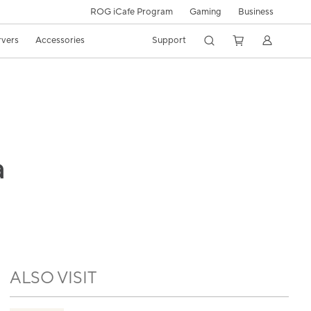
ROG iCafe Program
Gaming
Business
rvers
Accessories
Support
a
ALSO VISIT