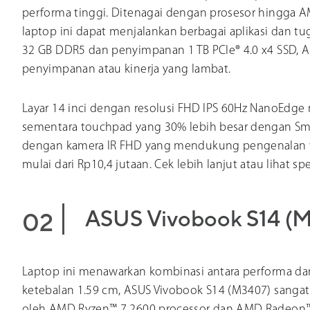
performa tinggi. Ditenagai dengan prosesor hingga 
laptop ini dapat menjalankan berbagai aplikasi dan tu
32 GB DDR5 dan penyimpanan 1 TB PCIe® 4.0 x4 SSD, A
penyimpanan atau kinerja yang lambat.
Layar 14 inci dengan resolusi FHD IPS 60Hz NanoEdge 
sementara touchpad yang 30% lebih besar dengan Sm
dengan kamera IR FHD yang mendukung pengenalan wa
mulai dari Rp10,4 jutaan. Cek lebih lanjut atau lihat spe
ASUS Vivobook S14 (M
Laptop ini menawarkan kombinasi antara performa dan
ketebalan 1.59 cm, ASUS Vivobook S14 (M3407) sanga
oleh AMD Ryzen™ 7 2600 processor dan AMD Radeon™ g