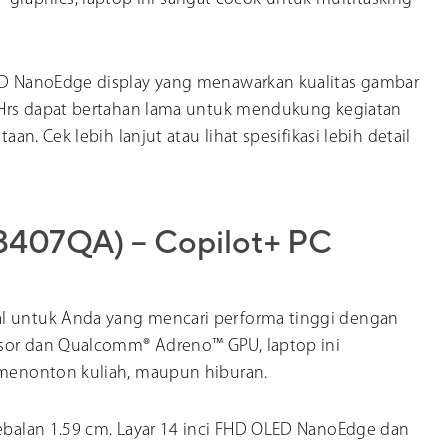
LED NanoEdge display yang menawarkan kualitas gambar
0 WHrs dapat bertahan lama untuk mendukung kegiatan
aan. Cek lebih lanjut atau lihat spesifikasi lebih detail
3407QA) – Copilot+ PC
al untuk Anda yang mencari performa tinggi dengan
ssor dan Qualcomm® Adreno™ GPU, laptop ini
, menonton kuliah, maupun hiburan.
tebalan 1.59 cm. Layar 14 inci FHD OLED NanoEdge dan