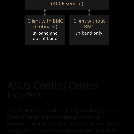
(ACCE Service)
Client with BMC
Client without
(Onboard)
BMC
In-band and
In-band only
out-of-band
ASUS Control Center
Express
Pro WS WRX90E-SAGE SE dilengkapi dengan ASUS
Control Center Express-sebuah software
pemantauan dan manajemen TI secara real-time
yang dirancang untuk bisnis agar meningkatkan