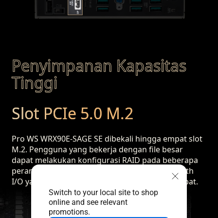
Penyimpanan Kapasitas
Tinggi
Slot PCIe 5.0 M.2
Pro WS WRX90E-SAGE SE dibekali hingga empat slot
M.2. Pengguna yang bekerja dengan file besar
dapat melakukan konfigurasi RAID pada beberapa
perangkat NVMe untuk mendapatkan bandwidth
I/O yang tinggi sekaligus transfer data yang cepat.
Switch to your local site to shop
online and see relevant
promotions.