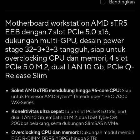
Bandingkan
Motherboard workstation AMD sTR5
EEB dengan 7 slot PCIe 5.0 x16,
dukungan multi-GPU, desain power
stage 32+3+3+3 tangguh, siap untuk
overclocking CPU dan memori, 4 slot
PCIe 5.0 M.2, dual LAN 10 Gb, PCIe Q-
Release Slim
Soket AMD sTR5 mendukung hingga 96-core CPU:
Siap
untuk Prosesor AMD Ryzen™ Threadripper™ PRO 7000
WX-Series.
Konektivitas ultra cepat:
tujuh slot PCIe® 5.0 x16, port
dual LAN 10 Gb, empat slot M.2, dua USB Type-C®
20Gbps belakang, serta dukungan SlimSAS NVMe.
Overclocking CPU dan memori:
Dukungan modul memori
ECC R-DIMM DDR5 (1DPC) hingga 2 TB: