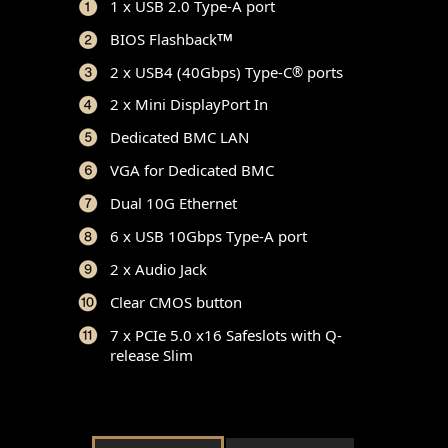
1 x USB 2.0 Type-A port
™
BIOS Flashback
2 x USB4 (40Gbps) Type-C
ports
®
2 x Mini DisplayPort In
Dedicated BMC LAN
VGA for Dedicated BMC
Dual 10G Ethernet
6 x USB 10Gbps Type-A port
2 x Audio Jack
Clear CMOS button
7 x PCIe 5.0 x16 Safeslots with Q-
release Slim