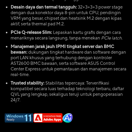
Desain daya dan termal tangguh:
32+3+3+3 power stage
dengan dua konektor daya 8-pin untuk CPU, pendingin
VRM yang besar, chipset dan heatsink M.2 dengan kipas
aktif, serta thermal pad M.2.
PCIe Q-release Slim:
Lepaskan kartu grafis dengan cara
menariknya secara langsung, tanpa menekan
PCIe latch
.
Manajemen jarak jauh IPMI tingkat server dan BMC
bawaan:
dukungan tingkat hardware dan software dengan
port LAN khusus yang terhubung dengan kontroler
AST2600 BMC bawaan, serta software ASUS Control
Center Express untuk pemantauan dan manajemen secara
real-time.
Trusted stability:
Stabilitas tepercaya: Terverifikasi
kompatibel secara luas terhadap teknologi terbaru, daftar
QVL yang lengkap, sekaligus teruji untuk pengoperasian
24/7.