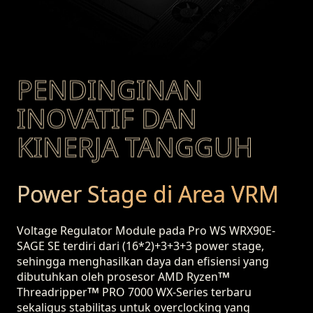
PENDINGINAN
INOVATIF DAN
KINERJA TANGGUH
Power Stage di Area VRM
Voltage Regulator Module pada Pro WS WRX90E-
SAGE SE terdiri dari (16*2)+3+3+3 power stage,
sehingga menghasilkan daya dan efisiensi yang
™
dibutuhkan oleh prosesor AMD Ryzen
™
Threadripper
PRO 7000 WX-Series terbaru
sekaligus stabilitas untuk overclocking yang