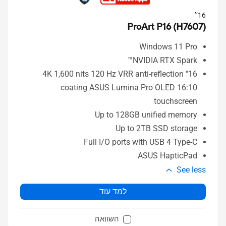
16’’
ProArt P16 (H7607)
Windows 11 Pro
NVIDIA RTX Spark™
16" 4K 1,600 nits 120 Hz VRR anti-reflection
coating ASUS Lumina Pro OLED 16:10
touchscreen
Up to 128GB unified memory
Up to 2TB SSD storage
Full I/O ports with USB 4 Type-C
ASUS HapticPad
See less
למד עוד
השוואה