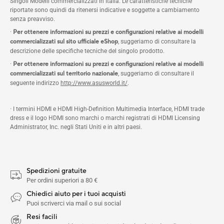
Singoli Modelli commercializzati in Italia. Le caratteristiche tecniche
riportate sono quindi da ritenersi indicative e soggette a cambiamento
senza preavviso.
·
Per ottenere informazioni su prezzi e configurazioni relative ai modelli
commercializzati sul sito ufficiale eShop
, suggeriamo di consultare la
descrizione delle specifiche tecniche del singolo prodotto.
·
Per ottenere informazioni su prezzi e configurazioni relative ai modelli
commercializzati sul territorio nazionale
, suggeriamo di consultare il
seguente indirizzo
http://www.asusworld.it/
.
· I termini HDMI e HDMI High-Definition Multimedia Interface, HDMI trade
dress e il logo HDMI sono marchi o marchi registrati di HDMI Licensing
Administrator, Inc. negli Stati Uniti e in altri paesi.
Spedizioni gratuite
Per ordini superiori a 80 €
Chiedici aiuto per i tuoi acquisti
Puoi scriverci via mail o sui social
Resi facili