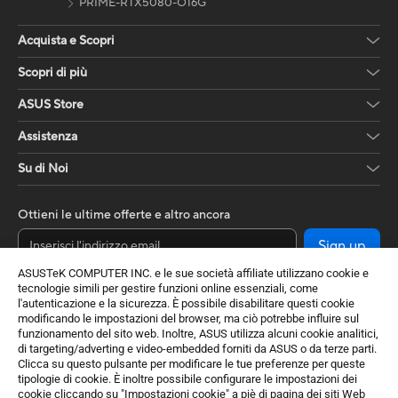
PRIME-RTX5080-O16G
Acquista e Scopri
Scopri di più
ASUS Store
Assistenza
Su di Noi
Ottieni le ultime offerte e altro ancora
Sign up
ASUSTeK COMPUTER INC. e le sue società affiliate utilizzano cookie e
tecnologie simili per gestire funzioni online essenziali, come
l'autenticazione e la sicurezza. È possibile disabilitare questi cookie
modificando le impostazioni del browser, ma ciò potrebbe influire sul
funzionamento del sito web. Inoltre, ASUS utilizza alcuni cookie analitici,
di targeting/adverting e video-embedded forniti da ASUS o da terze parti.
Clicca su questo pulsante per modificare le tue preferenze per queste
tipologie di cookie. È inoltre possibile configurare le impostazioni dei
cookie cliccando su "Impostazioni cookie" a piè di pagina dei siti Web