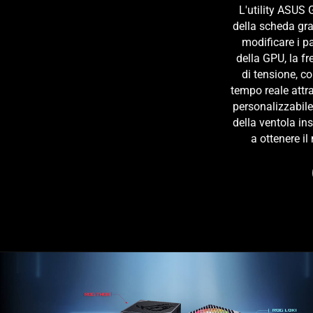
L'utility ASUS
della scheda gra
modificare i par
della GPU, la f
di tensione, co
tempo reale attr
personalizzabile
della ventola ins
a ottenere i