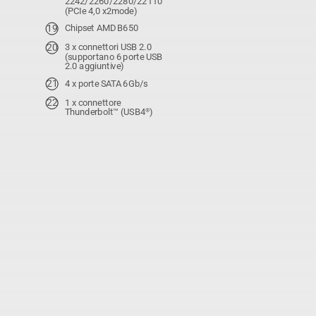
2242/2260/2280/22110
(PCIe 4,0 x2mode)
Chipset AMD B650
3 x connettori USB 2.0
(supportano 6 porte USB
2.0 aggiuntive)
4 x porte SATA 6Gb/s
1 x connettore
Thunderbolt™ (USB4
)
®