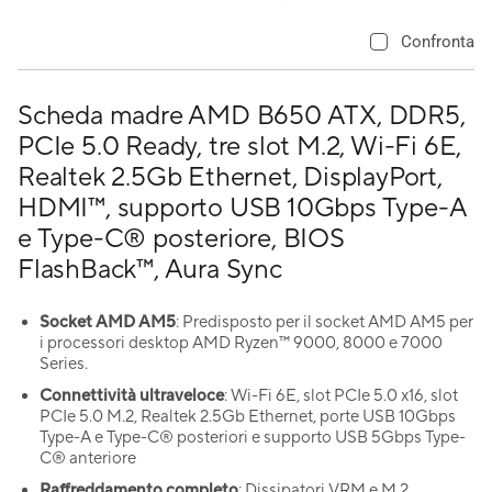
Confronta
Scheda madre AMD B650 ATX, DDR5,
PCIe 5.0 Ready, tre slot M.2, Wi-Fi 6E,
Realtek 2.5Gb Ethernet, DisplayPort,
HDMI™, supporto USB 10Gbps Type-A
e Type-C® posteriore, BIOS
FlashBack™, Aura Sync
Socket AMD AM5
: Predisposto per il socket AMD AM5 per
i processori desktop AMD Ryzen™ 9000, 8000 e 7000
Series.
Connettività ultraveloce
: Wi-Fi 6E, slot PCIe 5.0 x16, slot
PCIe 5.0 M.2, Realtek 2.5Gb Ethernet, porte USB 10Gbps
Type-A e Type-C® posteriori e supporto USB 5Gbps Type-
C® anteriore
Raffreddamento completo
: Dissipatori VRM e M.2,