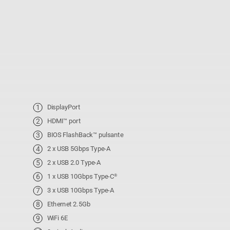
DisplayPort
HDMI™ port
BIOS FlashBack™ pulsante
2 x USB 5Gbps Type-A
2 x USB 2.0 Type-A
1 x USB 10Gbps Type-C
®
3 x USB 10Gbps Type-A
Ethernet 2.5Gb
WiFi 6E