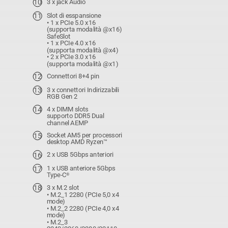
3 x jack Audio
Slot di esspansione
• 1 x PCIe 5.0 x16
(supporta modalità @x16)
SafeSlot
• 1 x PCIe 4.0 x16
(supporta modalità @x4)
• 2 x PCIe 3.0 x16
(supporta modalità @x1)
Connettori 8+4 pin
3 x connettori Indirizzabili
RGB Gen 2
4 x DIMM slots
supporto DDR5 Dual
channel AEMP
Socket AM5 per processori
desktop AMD Ryzen™
2 x USB 5Gbps anteriori
1 x USB anteriore 5Gbps
Type-C
®
3 x M.2 slot
• M.2_1 2280 (PCIe 5,0 x4
mode)
• M.2_2 2280 (PCIe 4,0 x4
mode)
• M.2_3