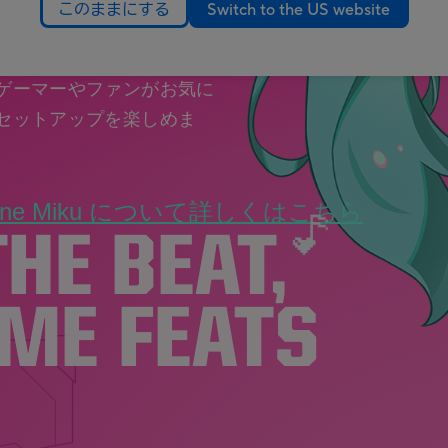
このままにする
Switch to the US website
、マウスパッド。象徴的な
と鮮やかで遊び心のあるミクの
ゲーマーやファンがお気に
セットアップを楽しめま
ne Miku
について詳しくはこちら
THE BEAT,
ME FEATS