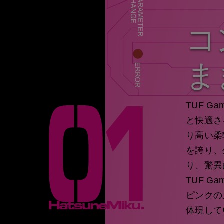
コ
ま
TUF Gam
と快適さ
り高い柔軟
を誇り、
り、驚異
TUF 
ピンクの
体現して