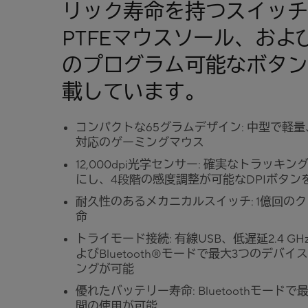
リック寿命を持つスイッチ
PTFEマウスソール、およ
のプログラム可能なボタン
載しています。
コンパクトな65グラムデザイン: 中型で軽
対応のゲーミングマウス
12,000dpi光学センサー: 確実なトラッキン
にし、4段階の感度調整が可能なDPIボタン
耐久性のあるメカニカルスイッチ: 1億回の
命
トライモード接続: 有線USB、低遅延2.4 GHz
よびBluetooth®モードで最大3つのデバイ
ングが可能
優れたバッテリー寿命: Bluetoothモードで最
間の使用が可能