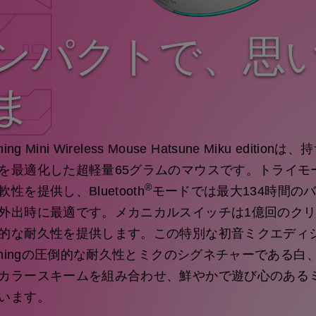
ンパクトで、思
ま
ing Mini Wireless Mouse Hatsune Miku editi
を最適化した超軽量65グラムのマウスです。トライモ
®
性を提供し、Bluetooth
モードでは最大134時間の
外出時に最適です。メカニカルスイッチは1億回のク
的な耐久性を提供します。この特別な初音ミクエディ
Gamingの圧倒的な耐久性とミクのシグネチャーである
カラースキームを組み合わせ、鮮やかで遊び心のある
います。