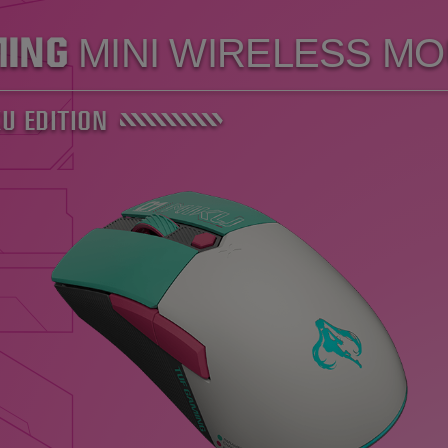
MING
MINI WIRELESS M
U EDITION