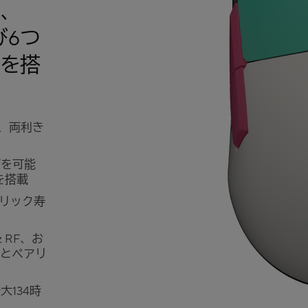
、
び6つ
を搭
量、両利き
グを可能
を搭載
クリック寿
 RF、お
スとペアリ
大134時