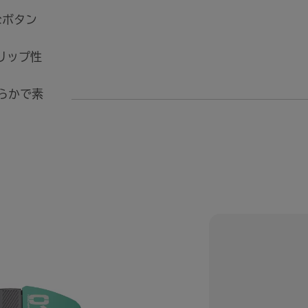
なボタン
リップ性
滑らかで素