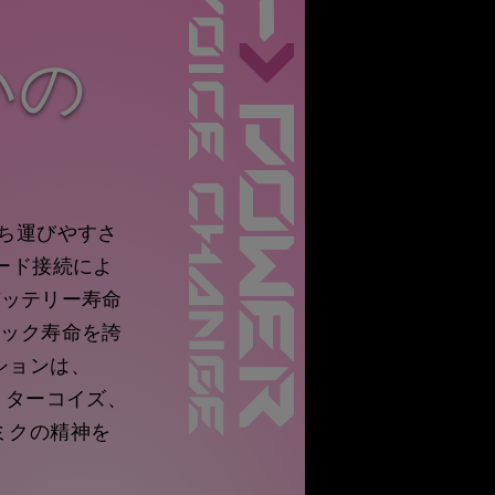
いの
onは、持ち運びやすさ
ード接続によ
バッテリー寿命
リック寿命を誇
ションは、
白、ターコイズ、
ミクの精神を