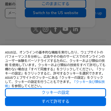
このままにする
最新のお得情報などを手に入れよう
Switch to the US website
Sign up
Japan / 日本語
ASUSは、オンラインの基本的な機能を実行したり、ウェブサイトの
パフォーマンスを分析し、広告やその他のサービスでのオンラインの
© ASUSTeK Computer Inc. All rights reserved.
ユーザー体験をパーソナライズするために、クッキーおよび類似の技
ご利用条件
個人情報保護方針
特定商取引法に基づく表記
術 を使用しています。クッキーおよび類似の技術をすべて許可しても
構わない場合は「すべて同意する」をクリックしてください。「クッ
クッキーの設定
キーの設定」をクリックすると、許可するクッキーを選択できます。
ASUSウェブサイトのフッターにある「クッキーの設定」をクリック
して、クッキーの設定を行うこともできます。
「クッキー及び類似技
術」
を参照してください。
クッキーの設定
すべて許可する