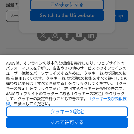
このままにする
最新のお得情報などを手に入れよう
Switch to the US website
Sign up
Japan / 日本語
ASUSは、オンラインの基本的な機能を実行したり、ウェブサイトの
パフォーマンスを分析し、広告やその他のサービスでのオンラインの
© ASUSTeK Computer Inc. All rights reserved.
ユーザー体験をパーソナライズするために、クッキーおよび類似の技
ご利用条件
個人情報保護方針
特定商取引法に基づく表記
術 を使用しています。クッキーおよび類似の技術をすべて許可しても
構わない場合は「すべて同意する」をクリックしてください。「クッ
クッキーの設定
キーの設定」をクリックすると、許可するクッキーを選択できます。
ASUSウェブサイトのフッターにある「クッキーの設定」をクリック
して、クッキーの設定を行うこともできます。
「クッキー及び類似技
術」
を参照してください。
クッキーの設定
すべて許可する