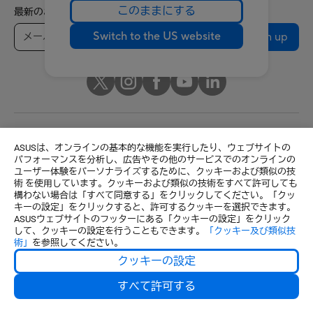
このままにする
最新のお得情報などを手に入れよう
Switch to the US website
Sign up
Japan / 日本語
ASUSは、オンラインの基本的な機能を実行したり、ウェブサイトの
パフォーマンスを分析し、広告やその他のサービスでのオンラインの
© ASUSTeK Computer Inc. All rights reserved.
ユーザー体験をパーソナライズするために、クッキーおよび類似の技
ご利用条件
個人情報保護方針
特定商取引法に基づく表記
術 を使用しています。クッキーおよび類似の技術をすべて許可しても
構わない場合は「すべて同意する」をクリックしてください。「クッ
クッキーの設定
キーの設定」をクリックすると、許可するクッキーを選択できます。
ASUSウェブサイトのフッターにある「クッキーの設定」をクリック
して、クッキーの設定を行うこともできます。
「クッキー及び類似技
術」
を参照してください。
クッキーの設定
すべて許可する