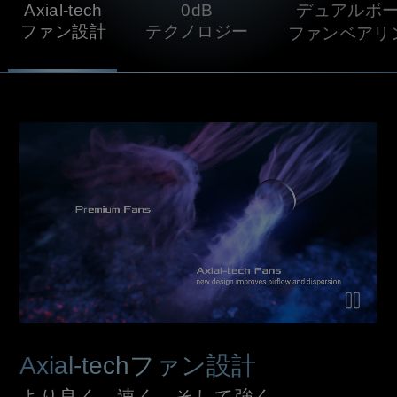
Axial-tech
0dB
デュアルボ
ファン設計
テクノロジー
ファンベアリ
Airflow comparison between the Axial-tech fan design and a 
Axial-techファン設計
より良く、速く、そして強く