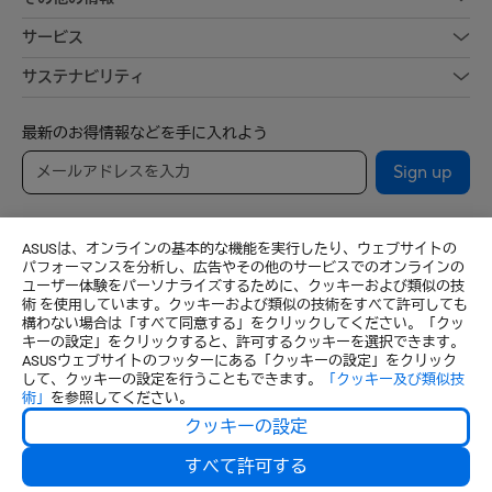
サービス
サステナビリティ
最新のお得情報などを手に入れよう
Sign up
ASUSは、オンラインの基本的な機能を実行したり、ウェブサイトの
パフォーマンスを分析し、広告やその他のサービスでのオンラインの
ユーザー体験をパーソナライズするために、クッキーおよび類似の技
術 を使用しています。クッキーおよび類似の技術をすべて許可しても
構わない場合は「すべて同意する」をクリックしてください。「クッ
Japan / 日本語
キーの設定」をクリックすると、許可するクッキーを選択できます。
ASUSウェブサイトのフッターにある「クッキーの設定」をクリック
© ASUSTeK Computer Inc. All rights reserved.
して、クッキーの設定を行うこともできます。
「クッキー及び類似技
術」
を参照してください。
ご利用条件
個人情報保護方針
特定商取引法に基づく表記
クッキーの設定
クッキーの設定
すべて許可する