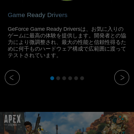
Game Ready Drivers
Ge
GeForce Game Ready Driversは、お気に入りの
ビ
に
ゲームに最高の体験を提供します。開発者との協
を
ーム
力により微調整され、最大の性能と信頼性得るた
の
めに何千ものハードウェア構成で広範囲に渡って
Ge
テストされています。
ク