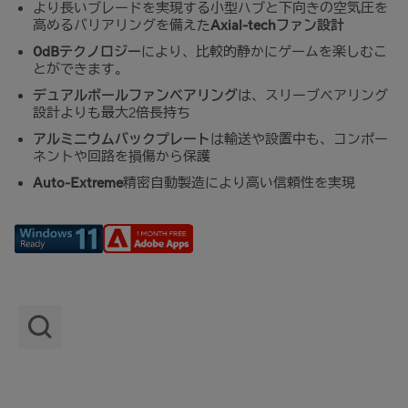
より長いブレードを実現する小型ハブと下向きの空気圧を
高めるバリアリングを備えた
Axial-techファン設計
0dBテクノロジー
により、比較的静かにゲームを楽しむこ
とができます。
デュアルボールファンベアリング
は、スリーブベアリング
設計よりも最大2倍長持ち
アルミニウムバックプレート
は輸送や設置中も、コンポー
ネントや回路を損傷から保護
Auto-Extreme
精密自動製造により高い信頼性を実現