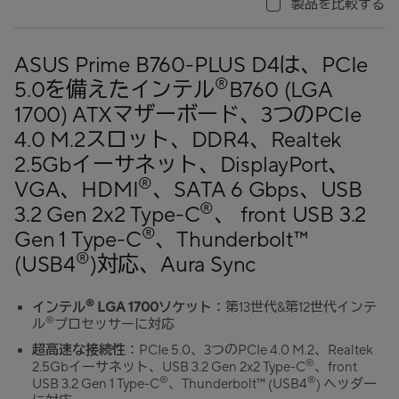
製品を比較する
ASUS Prime B760-PLUS D4は、PCIe
®
5.0を備えたインテル
B760 (LGA
1700) ATXマザーボード、3つのPCIe
4.0 M.2スロット、DDR4、Realtek
2.5Gbイーサネット、DisplayPort、
®
VGA、HDMI
、SATA 6 Gbps、USB
®
3.2 Gen 2x2 Type-C
、 front USB 3.2
®
Gen 1 Type-C
、Thunderbolt™
®
(USB4
)対応、Aura Sync
®
インテル
LGA 1700ソケット
：第13世代&第12世代インテ
®
ル
プロセッサーに対応
超高速な接続性
：PCIe 5.0、3つのPCIe 4.0 M.2、Realtek
®
2.5Gbイーサネット、USB 3.2 Gen 2x2 Type-C
、front
®
®
USB 3.2 Gen 1 Type-C
、Thunderbolt™ (USB4
) ヘッダー