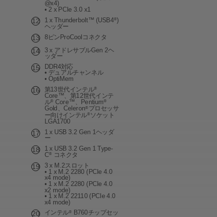
@x4)
• 2 x PCIe 3.0 x1
1 x Thunderbolt™ (USB4
)
®
ヘッダー
8ピンProCoolコネクタ
3 x アドレサブルGen 2ヘ
ッダー
DDR4対応
• デュアルチャンネル
• OptiMem
第13世代インテル
®
Core™、第12世代インテ
ル
Core™、Pentium
®
®
Gold、Celeron
プロセッサ
®
ー向けインテル
ソケット
®
LGA1700
1 x USB 3.2 Gen 1ヘッダ
ー
1 x USB 3.2 Gen 1 Type-
C
コネクタ
®
3 x M.2スロット
• 1 x M.2 2280 (PCIe 4.0
x4 mode)
• 1 x M.2 2280 (PCIe 4.0
x2 mode)
• 1 x M.2 22110 (PCIe 4.0
x4 mode)
インテル
B760チップセッ
®