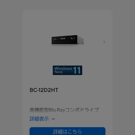
BW-
BC-12D2HT
未使
省電
高機能型Blu-Rayコンボドライブ
ディ
詳細表示
詳細
詳細はこちら