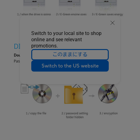
Switch to your local site to shop
online and see relevant
DISC ENCRYTION
promotions.
このままにする
Doubled Security On-the-Go
Password control access and hidden-file folder function.
Switch to the US website