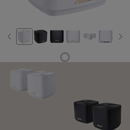
米国およびカナダでは、米連邦通信委員会（Federal Communications
Commission）およびカナダ産業省（Industry Canada）の認証を受けた
製品が販売されます。現地で購入可能な製品については、ASUS USAお
よびASUS CanadaのWebサイトをご覧ください。
すべての仕様は、予告なしに変更されることがあります。実際の製品内
容につきましては、サプライヤーにお尋ねください。製品はすべての国
地域で入手できるわけではありません。
仕様や機能は、モデルによって異なります。すべての画像はイメージで
す。詳細は仕様をご確認ください。
基板色、同梱ソフトのバージョンは予告なく変更する場合がございま