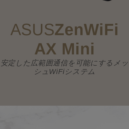
す。
前述のすべてのブランド名および製品名は、各社の商標または登録商標
です。
HDMI、HDMI High-Definition Multimedia Interfaceという語、HDMIのト
ASUS
ZenWiFi
レードドレスおよびHDMIのロゴは、HDMI Licensing Administrator, Inc.
の商標または登録商標です。
AX Mini
ネットワーク/IoT/サーバー
メッシュWi-Fiシステム
安定した広範囲通信を可能にするメッ
ZenWiFi Wi-Fi システム
ASUS ZenWiFi AX Mini (XD4)
シュWiFiシステム
製品一覧
ASUSについて
その他の情報
サービス
サステナビリティ