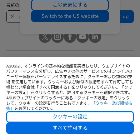
このままにする
最新のお得情報などを手に入れよう
Switch to the US website
Sign up
Japan / 日本語
ASUSは、オンラインの基本的な機能を実行したり、ウェブサイトの
パフォーマンスを分析し、広告やその他のサービスでのオンラインの
© ASUSTeK Computer Inc. All rights reserved.
ユーザー体験をパーソナライズするために、クッキーおよび類似の技
ご利用条件
個人情報保護方針
特定商取引法に基づく表記
術 を使用しています。クッキーおよび類似の技術をすべて許可しても
構わない場合は「すべて同意する」をクリックしてください。「クッ
クッキーの設定
キーの設定」をクリックすると、許可するクッキーを選択できます。
ASUSウェブサイトのフッターにある「クッキーの設定」をクリック
して、クッキーの設定を行うこともできます。
「クッキー及び類似技
術」
を参照してください。
クッキーの設定
すべて許可する