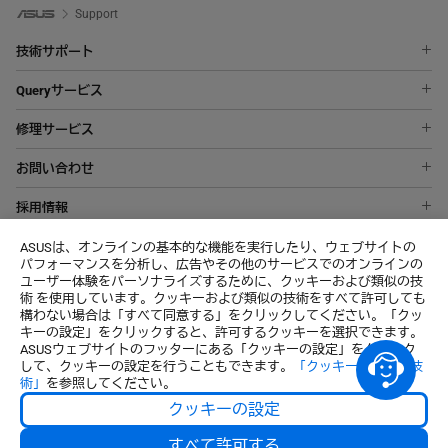
Support
技術サポート
ノートパソコン
Queryサービス
スマートフォン
ASUS Premium Care
液晶ディスプレイ
修理サービス
修理状況を確認する
マザーボード
オンライン修理受付サービス
お問い合わせ
ASUSアカウント
ビデオカード
修理・お預かり品の状況確認
エクスプレスコードの取得方法
デスクトップパソコン
採用情報
修理依頼確認書
メールでのお問い合わせ
すべての製品を表示
Wantedly
修理サービスご利用注意点(免責事項)
ASUSは、オンラインの基本的な機能を実行したり、ウェブサイトの
MyASUS
パフォーマンスを分析し、広告やその他のサービスでのオンラインの
個人データに関する顧客のリクエスト
ユーザー体験をパーソナライズするために、クッキーおよび類似の技
術 を使用しています。クッキーおよび類似の技術をすべて許可しても
About CSR for global
構わない場合は「すべて同意する」をクリックしてください。「クッ
キーの設定」をクリックすると、許可するクッキーを選択できます。
ASUSウェブサイトのフッターにある「クッキーの設定」をクリック
して、クッキーの設定を行うこともできます。
「クッキー及び類似技
術」
を参照してください。
Japan / 日本語
クッキーの設定
© ASUSTeK Computer Inc. All rights reserved.
すべて許可する
ご利用条件
個人情報保護方針