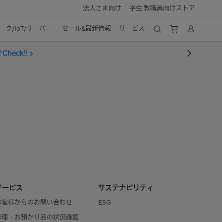
法人さま向け
学生 教職員向けストア
ク/IoT/サーバー
セール&最新情報
サービス
heck!!
サービス
サステナビリティ
お客様からのお問い合わせ
ESG
修理・お預かり品の状況確認