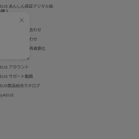
ASUS あんしん保証デジタル版
の購入
製品登録
メールでのお問い合わせ
電話でのお問い合わせ
対象製品の回収・再資源化
セキュリティ情報
ASUS アカウント
ASUS サポート動画
ASUS製品総合カタログ
yASUS