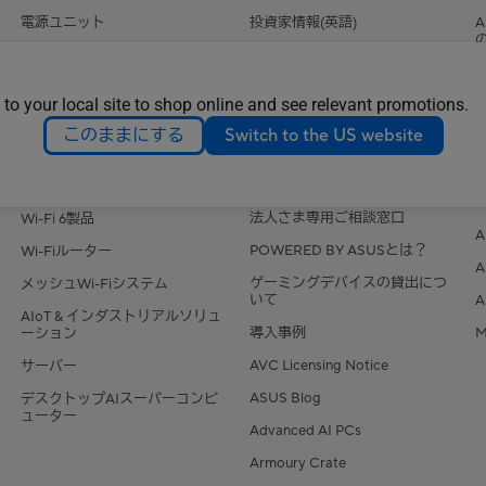
電源ユニット
投資家情報(英語)
サウンドカード
Find Jobs (Global)
光学ドライブ
Careers
 to your local site to shop online and see relevant promotions.
データストレージ
その他の情報
このままにする
Switch to the US website
ネットワーク/IoT/サーバー
AI PC
ストア・コーナー店舗一覧
Wi-Fi7製品
法人さま専用ご相談窓口
Wi-Fi 6製品
POWERED BY ASUSとは？
Wi-Fiルーター
ゲーミングデバイスの貸出につ
メッシュWi-Fiシステム
いて
AIoT & インダストリアルソリュ
導入事例
M
ーション
AVC Licensing Notice
サーバー
ASUS Blog
デスクトップAIスーパーコンピ
ューター
Advanced AI PCs
Armoury Crate