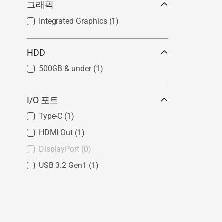
그래픽
Integrated Graphics
(1)
HDD
500GB & under
(1)
I/O 포트
Type-C
(1)
HDMI-Out
(1)
DisplayPort
(0)
USB 3.2 Gen1
(1)