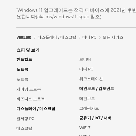
¹Windows 11 업그레이드는 적격 디바이스에 2021
요합니다(aka.ms/windows11-spec 참조).
디스플레이 / 데스크탑
미니 PC
모든 시리즈
쇼핑 및 보기
핸드헬드
모니터
미니 PC
노트북
워크스테이션
노트북
메인보드 / 컴포넌트
게이밍 노트북
메인보드
비즈니스 노트북
그래픽카드
디스플레이 / 데스크탑
공유기 / IoT / 서버
일체형 PC
WiFi 7
데스크탑