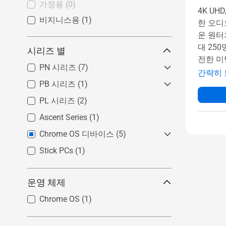
가정용
(0)
4K UH
비지니스용
(1)
한 오디
운 원터
대 25
시리즈 별
전한 미
PN 시리즈
(7)
간략히 
PB 시리즈
미니 PC PN 시리즈 - Intel 시스템
(1)
(4)
PL 시리즈
미니 PC PB 시리즈 - Intel 시스템
(2)
미니 PC PN 시리즈 - AMD 시스
(1)
Ascent Series
(1)
템
(3)
Chrome OS 디바이스
(5)
Stick PCs
Chromebox Enterprise
(1)
(2)
Chromebox
(4)
운영 체제
ASUS - Google Meet hardware
kit
(1)
Chrome OS
(1)