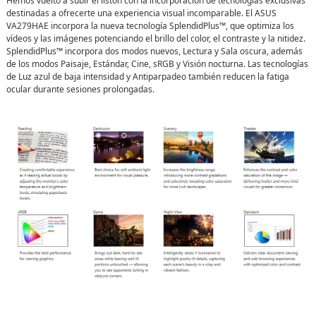
Hemos vuelto a subir el listón con la incorporación de tecnologías exclusivas
destinadas a ofrecerte una experiencia visual incomparable. El ASUS
VA279HAE incorpora la nueva tecnología SplendidPlus™, que optimiza los
vídeos y las imágenes potenciando el brillo del color, el contraste y la nitidez.
SplendidPlus™ incorpora dos modos nuevos, Lectura y Sala oscura, además
de los modos Paisaje, Estándar, Cine, sRGB y Visión nocturna. Las tecnologías
de Luz azul de baja intensidad y Antiparpadeo también reducen la fatiga
ocular durante sesiones prolongadas.