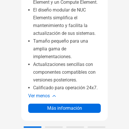
Element y un Compute Element.
El diseño modular de NUC
Elements simplifica el
mantenimiento y facilita la
Wind
actualización de sus sistemas.
Mini
Tamaño pequeño para una
proc
amplia gama de
5000
implementaciones.
admit
Actualizaciones sencillas con
resol
componentes compatibles con
M.2 
WiFi 
versiones posteriores.
Calificado para operación 24x7.
Ver 
Ver menos
Más información