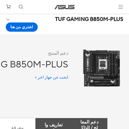
TUF GAMING B850M-PLUS
اشتري من هنا
دعم المنتج
NG B850M-PLUS
ابحث عن جهاز اخر
دعم المعا
تعاريف وا
لج / الذاك
معرفة