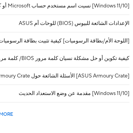
[Windows 11/10] نسيت اسم مستخدم حساب Microsoft أو كلمة المرور أو رمز PIN لتسجيل الدخول
الإعدادات الشائعة للبيوس (BIOS) للوحات أم ASUS
[اللوحة الأم/بطاقة الرسوميات] كيفية تثبيت بطاقة الرسوميات 
كيفية تكوين أو حل مشكلة نسيان كلمة مرور BIOS/ كلمة مرور UEFI/ كلمة مرور الإقلاع
[ASUS Armoury Crate] الأسئلة الشائعة حول Armoury Crate
[Windows 11/10] مقدمة عن وضع الاستعداد الحديث
 MORE