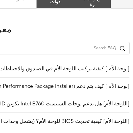
دوات
رة
معر
[لوحة الأم ] كيفية تركيب اللوحة الأم في الصندوق والاحتياطات
[لوحة الأم ] كيف يتم دعم IPPP (Intel® Platform Performance Package Installer)؟
[اللوحة الأم] هل تدعم لوحات الشيبست Intel B760 تكوين RAID لأقراص PCIe M.2؟
[اللوحة الأم] كيفية تحديث BIOS للوحة الأم؟ (يشمل وحدات المعالجة المركزية من أجيال مختلفة)