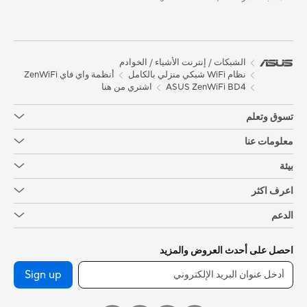
الشبكات / إنترنت الأشياء / الخوادم
نظام WiFi شبكي منزلي بالكامل
أنظمة واي فاي ZenWiFi
ASUS ZenWiFi BD4
اشتري من هنا
تسوق وتعلم
معلومات عنا
بيئة
اعرف اكثر
الدعم
احصل على أحدث العروض والمزيد
Sign up