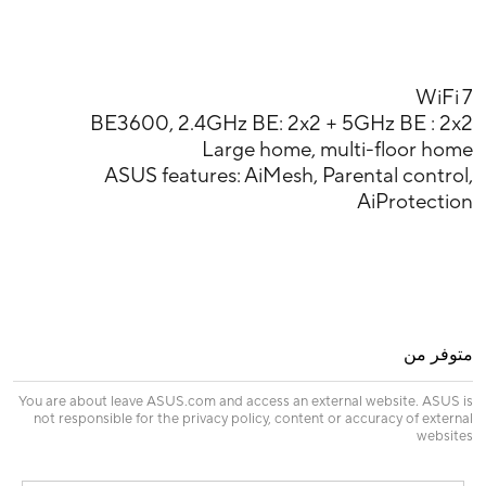
WiFi 7
BE3600, 2.4GHz BE: 2x2 + 5GHz BE : 2x2
Large home, multi-floor home
ASUS features: AiMesh, Parental control,
AiProtection
متوفر من
You are about leave ASUS.com and access an external website. ASUS is
not responsible for the privacy policy, content or accuracy of external
websites