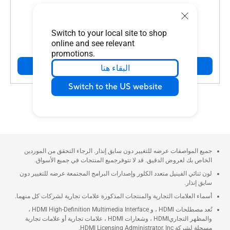
Switch to your local site to shop
online and see relevant
غير متوفر
promotions.
اعرض
البقاء هنا
Switch to the US website
جميع المواصفات عرضه للتغيير دون سابق إنذار. الرجاء التحقق من الموردين
الخاص بك لعروض الدقيق. قد لا تتوفرجميع المنتجات في جميع الأسواق.
لون ثنائي الفينيل متعدد الكلور وإصدارات البرامج المجتمعة عرضه للتغيير دون
سابق إنذار.
أسماء العلامات التجارية والمنتجات المذكورة علامات تجارية لشركات كل منهما.
تُعد مصطلحات HDMI ، و HDMI High-Definition Multimedia Interface ،
والمظهر التجاريHDMI ، وشعارات HDMI ، علامات تجارية أو علامات تجارية
مسجلة لشركة HDMI Licensing Administrator, Inc.