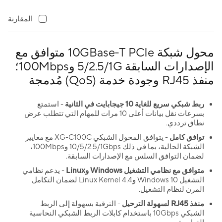
المقارنة
محول شبكة 10GBase-T PCIe متوافق مع
الإصدارات السابقة 5/2.5/1G و100Mbps؛
منفذ RJ45 وجودة خدمة (QoS) مُدمجة
ربط شبكي سريع للغاية 10 جيجابايت في الثانية
- استمتع
بسرعات نقل بيانات أعلى 10 مرات للمهام التي تتطلب عرض
نطاق ترددي.
توافق كامل
- يتوافق المحول الشبكي XG-C100C مع معايير
الشبكة الحالية، بما في ذلك 10/5/2.5/1Gbps و100Mbps،
لضمان التوافق السلس مع الإصدارات السابقة.
متوافق مع نظامي التشغيل Windows وLinux
- يدعم نظامي
التشغيل Windows 10 وLinux Kernel 4.4 لضمان التكامل
المرن لنظام التشغيل.
منفذ RJ45 لسهولة الترحيل
- الترقية بسهولة إلى الربط
الشبكي 10Gbps باستخدام كابلات الربط الشبكي النحاسية