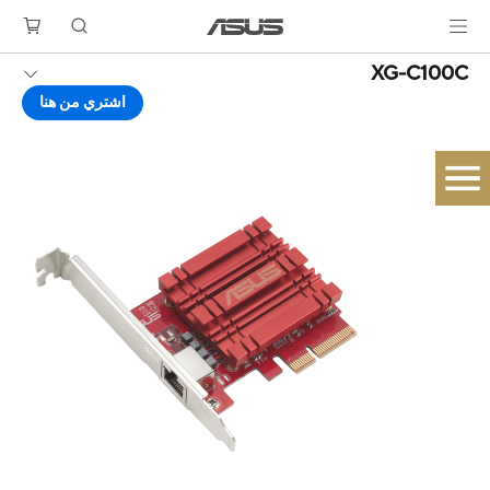
XG-C100C
اشتري من هنا