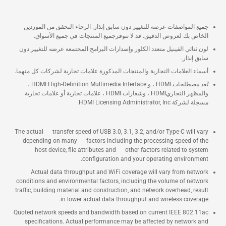
جميع المواصفات عرضه للتغيير دون سابق إنذار. الرجاء التحقق من الموردين
الخاص بك لعروض الدقيق. قد لا تتوفرجميع المنتجات في جميع الأسواق.
لون ثنائي الفينيل متعدد الكلور وإصدارات البرامج المجتمعة عرضه للتغيير دون
سابق إنذار.
أسماء العلامات التجارية والمنتجات المذكورة علامات تجارية لشركات كل منهما.
تُعد مصطلحات HDMI ، و HDMI High-Definition Multimedia Interface ،
والمظهر التجاريHDMI ، وشعارات HDMI ، علامات تجارية أو علامات تجارية
مسجلة لشركة HDMI Licensing Administrator, Inc.
The actual transfer speed of USB 3.0, 3.1, 3.2, and/or Type-C will vary
depending on many factors including the processing speed of the
host device, file attributes and other factors related to system
configuration and your operating environment.
Actual data throughput and WiFi coverage will vary from network
conditions and environmental factors, including the volume of network
traffic, building material and construction, and network overhead, result
in lower actual data throughput and wireless coverage.
Quoted network speeds and bandwidth based on current IEEE 802.11ac
specifications. Actual performance may be affected by network and