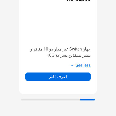
 SFP+
جهاز Switch غير مدار ذو 10 منافذ و
ission
يتميز بمنفذين بسرعة 10G
cable
See less
e less
اعرف اكثر