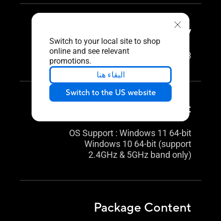
Security
Switch to your local site to shop
online and see relevant
WPA3
promotions.
البقاء هنا
Switch to the US website
OS Support
OS Support : Windows 11 64-bit
Windows 10 64-bit (support
2.4GHz & 5GHz band only)
Package Content