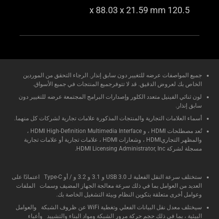
120.5 x 88.03 x 21.59 mm
جميع المواصفات عرضه للتغيير دون سابق إنذار. الرجاء التحقق من الموردين
الخاص بك لعروض الدقيق. قد لا تتوفرجميع المنتجات في جميع الأسواق.
لون ثنائي الفينيل متعدد الكلور وإصدارات البرامج المجتمعة عرضه للتغيير دون
سابق إنذار.
أسماء العلامات التجارية والمنتجات المذكورة علامات تجارية لشركات كل منهما.
تُعد مصطلحات HDMI ، و HDMI High-Definition Multimedia Interface ،
والمظهر التجاريHDMI ، وشعارات HDMI ، علامات تجارية أو علامات تجارية
مسجلة لشركة HDMI Licensing Administrator, Inc.
ستختلف سرعة النقل الفعلية لـ USB 3.0 و 3.1 و 3.2 و / أو Type-C اعتمادًا على
العديد من العوامل بما في ذلك سرعة معالجة الجهاز المضيف وسمات الملفات
وعوامل أخرى متعلقة بتكوين النظام وبيئة التشغيل الخاصة بك.
سيختلف معدل نقل البيانات الفعلي وتغطية WiFi عن ظروف الشبكة والعوامل
البيئية ، بما في ذلك حجم حركة مرور الشبكة ومواد البناء والتشييد وأعباء