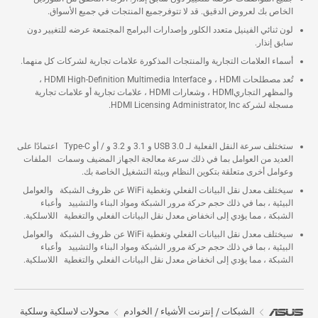
الخاص بك لعروض الدقيق. قد لا تتوفرجميع المنتجات في جميع الأسواق.
لون ثنائي الفينيل متعدد الكلور وإصدارات البرامج المجتمعة عرضه للتغيير دون
سابق إنذار.
أسماء العلامات التجارية والمنتجات المذكورة علامات تجارية لشركات كل منهما.
تُعد مصطلحات HDMI ، و HDMI High-Definition Multimedia Interface ،
والمظهر التجاريHDMI ، وشعارات HDMI ، علامات تجارية أو علامات تجارية
مسجلة لشركة HDMI Licensing Administrator, Inc.
ستختلف سرعة النقل الفعلية لـ USB 3.0 و 3.1 و 3.2 و / أو Type-C اعتمادًا على
العديد من العوامل بما في ذلك سرعة معالجة الجهاز المضيف وسمات الملفات
وعوامل أخرى متعلقة بتكوين النظام وبيئة التشغيل الخاصة بك.
سيختلف معدل نقل البيانات الفعلي وتغطية WiFi عن ظروف الشبكة والعوامل
البيئية ، بما في ذلك حجم حركة مرور الشبكة ومواد البناء والتشييد وأعباء
الشبكة ، مما يؤدي إلى انخفاض معدل نقل البيانات الفعلي والتغطية اللاسلكية.
سيختلف معدل نقل البيانات الفعلي وتغطية WiFi عن ظروف الشبكة والعوامل
البيئية ، بما في ذلك حجم حركة مرور الشبكة ومواد البناء والتشييد وأعباء
الشبكة ، مما يؤدي إلى انخفاض معدل نقل البيانات الفعلي والتغطية اللاسلكية.
الشبكات / إنترنت الأشياء / الخوادم
محولات لاسلكية وسلكية