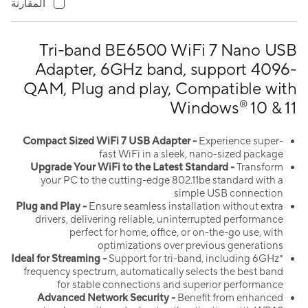
المقارنة
Tri-band BE6500 WiFi 7 Nano USB
Adapter, 6GHz band, support 4096-
QAM, Plug and play, Compatible with
Windows
10 & 11
®
Compact Sized
WiFi
7
USB Adapter -
Experience super-
fast WiFi in a sleek, nano-sized package
Upgrade Your
WiFi
to the Latest Standard -
Transform
your PC to the cutting-edge 802.11be standard with a
simple USB connection
Plug and Play -
Ensure seamless installation without extra
drivers, delivering reliable, uninterrupted performance
perfect for home, office, or on-the-go use, with
optimizations over previous generations
Ideal for Streaming -
Support for tri-band, including 6GHz*
frequency spectrum, automatically selects the best band
for stable connections and superior performance
Advanced Network Security -
Benefit from enhanced