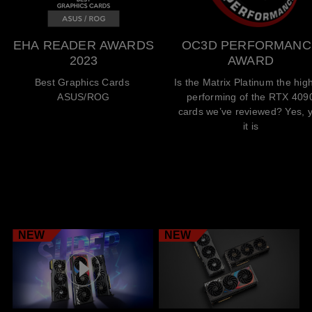
EHA READER AWARDS
OC3D PERFORMANC
2023
AWARD
Best Graphics Cards
Is the Matrix Platinum the hig
ASUS/ROG
performing of the RTX 409
cards we’ve reviewed? Yes, 
it is
NEW
NEW
VIDEOS