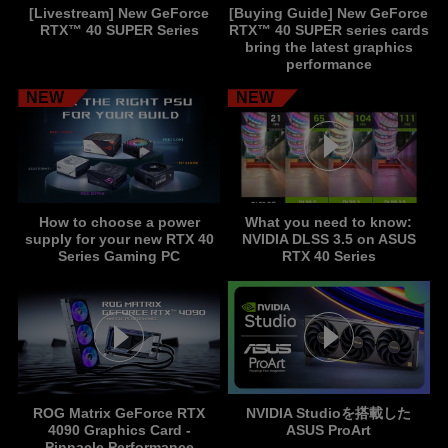
[Livestream] New GeForce
[Buying Guide] New GeForce
RTX™ 40 SUPER Series
RTX™ 40 SUPER series cards
bring the latest graphics
performance
NEW
NEW
How to choose a power
What you need to know:
supply for your new RTX 40
NVIDIA DLSS 3.5 on ASUS
Series Gaming PC
RTX 40 Series
ROG Matrix GeForce RTX
NVIDIA Studioを搭載した
4090 Graphics Card -
ASUS ProArt
Pinnacle Performance