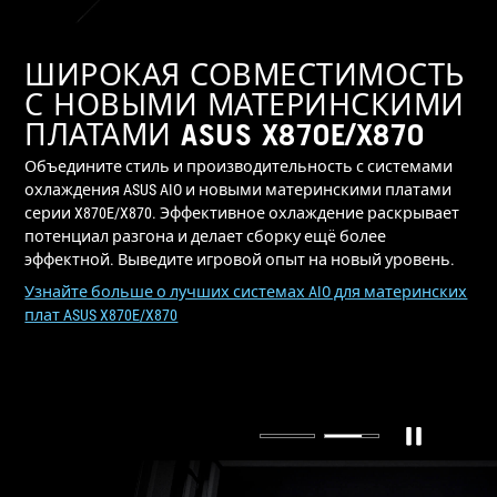
ШИРОКАЯ СОВМЕСТИМОСТЬ
ШИРОКАЯ СОВМЕСТИМОСТЬ
С НОВЫМИ МАТЕРИНСКИМИ
С НОВЫМИ МАТЕРИНСКИМИ
ПЛАТАМИ ASUS X870E/X870
ПЛАТАМИ ASUS Z890
Объедините стиль и производительность с системами
Системы охлаждения ASUS AIO и материнские платы
охлаждения ASUS AIO и новыми материнскими платами
серии ASUS Z890 идеально дополняют друг друга,
серии X870E/X870. Эффективное охлаждение раскрывает
обеспечивая максимальную производительность.
потенциал разгона и делает сборку ещё более
Премиальные технологии открывают новые
эффектной. Выведите игровой опыт на новый уровень.
возможности для разгона и подчёркивают
впечатляющий внешний вид системы. Поднимите
Узнайте больше о лучших системах AIO для материнских
игровой опыт на совершенно новый уровень, сочетая
плат ASUS X870E/X870
эффектный дизайн и захватывающую скорость.
Узнайте больше о лучших материнских платах Z890