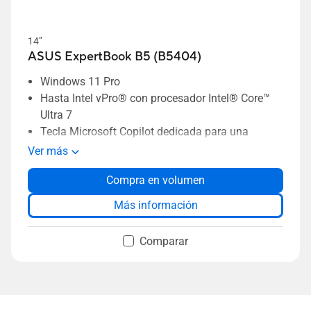
14”
ASUS ExpertBook B5 (B5404)
Windows 11 Pro
Hasta Intel vPro® con procesador Intel® Core™
Ultra 7
Tecla Microsoft Copilot dedicada para una
mayor exploración de la IA
Ver más
Gráficos discretos hasta NVIDIA® GeForce RTX
Compra en volumen
2050
A partir de 1,29 kg de peso
Más información
SO-DIMM dual hasta 64 GB DDR5
Compatibilidad con RAID dual SSD hasta 2 TB
Comparar
de capacidad
Pantalla 16:10 con bisel delgado