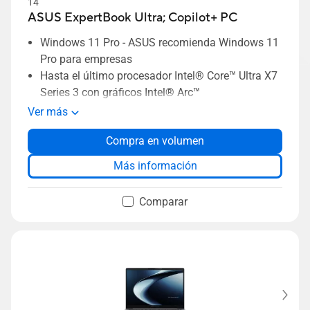
14"
ASUS ExpertBook Ultra;
Copilot+ PC
Windows 11 Pro - ASUS recomienda Windows 11
Pro para empresas
Hasta el último procesador Intel® Core™ Ultra X7
Series 3 con gráficos Intel® Arc™
Hasta 50 TOPS de rendimiento NPU
Ver más
Hasta pantalla OLED Tandem 3K de 14 pulgadas
Compra en volumen
con 1400 nits de brillo HDR
Diseño premium totalmente metálico, a partir de
Más información
0.99 kg y 10.9 mm de grosor
Durabilidad 9H que aprovecha la tecnología
Comparar
nanocéramica
El sistema de refrigeración de doble ventilador
ASUS ExpertCool Pro ofrece hasta 50 W de
rendimiento TDP
Seguridad de nivel empresarial compatible con
NIST SP 800-193