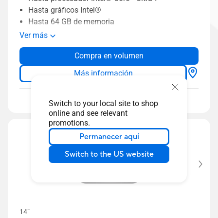
Hasta gráficos Intel®
Hasta 64 GB de memoria
Soporte RAID de doble SSD con capacidad de
Ver más
hasta 1 TB
Compra en volumen
AI ExpertMeet exclusivo de ASUS
Diseño ligero, desde 1,4 kg
Más información
Seguridad de BIOS de nivel empresarial
conforme a los requisitos de resistencia NIST SP
Comparar
800-155
Switch to your local site to shop
online and see relevant
Diseño térmico ASUS ExpertCool
promotions.
Permanecer aquí
Switch to the US website
14”