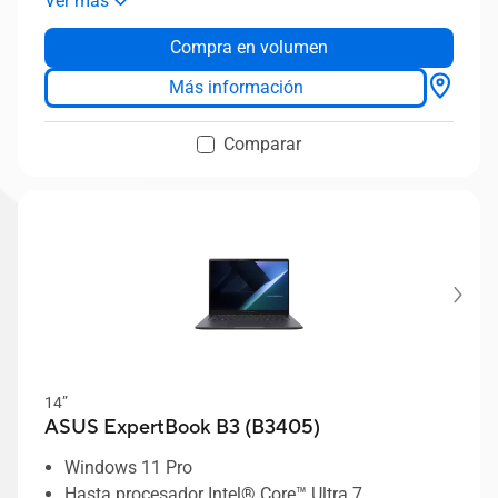
Ver más
RAID de doble SSD que admite hasta 1 TB de
Compra en volumen
capacidad
AI ExpertMeet exclusivo de ASUS
Más información
Diseño ligero, desde 1,78 kg
Seguridad BIOS de nivel empresarial que cumple
Comparar
con los requisitos de resiliencia NIST SP 800-155
Diseño térmico ASUS ExpertCool
14”
ASUS ExpertBook B3 (B3405)
Windows 11 Pro
Hasta procesador Intel® Core™ Ultra 7