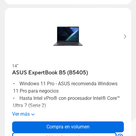
Diseño ligero, desde 1,38 kg
14”
ASUS ExpertBook B5 (B5405)
• Windows 11 Pro - ASUS recomienda Windows
11 Pro para negocios
• Hasta Intel vPro® con procesador Intel® Core™
Ultra 7 (Serie 2)
• NPU dedicada con capacidad de 13 TOPS,
Ver más
hasta 99 TOPS en la plataforma total
Compra en volumen
• ASUS ExpertGuardian con seguridad de nivel
empresarial