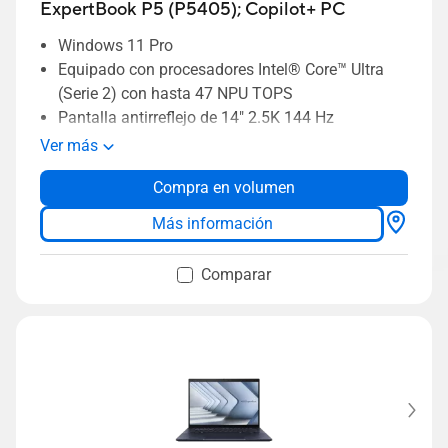
ExpertBook P5 (P5405);
Copilot+ PC
Windows 11 Pro
Equipado con procesadores Intel® Core™ Ultra
(Serie 2) con hasta 47 NPU TOPS
Pantalla antirreflejo de 14" 2.5K 144 Hz
Diseño totalmente metálico y liviano de 1,29 kg
Ver más
ASUS AI ExpertMeet para potenciar la
Compra en volumen
productividad
ASUS ExpertGuardian con marco de
Más información
ciberseguridad NIST de nivel empresarial
Comparar