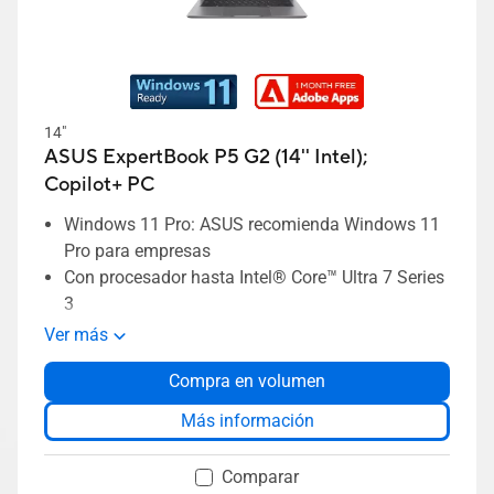
14"
ASUS ExpertBook P5 G2 (14'' Intel);
Copilot+ PC
Windows 11 Pro: ASUS recomienda Windows 11
Pro para empresas
Con procesador hasta Intel® Core™ Ultra 7 Series
3
Hasta 64 GB de memoria DDR5x
Ver más
Hasta 2 TB de almacenamiento SSD único
Compra en volumen
Pantalla antirreflejos de hasta 14 pulgadas y
16:10
Más información
Seguridad de grado empresarial con ASUS
ExpertGuardian
Comparar
Solución térmica ASUS ExpertCool