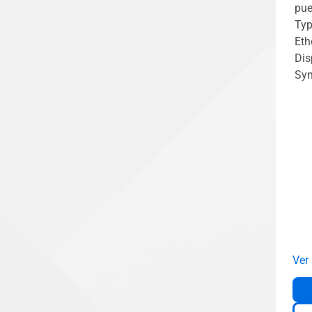
pue
Typ
Eth
Dis
Sy
Ver