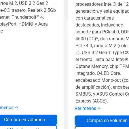
rtos M.2, USB 3.2 Gen 2
procesadores Intel® de 12
e-C® trasero, Realtek 2.5Gb
generación, y está equipa
ernet, Thunderbolt™ 4,
con características
playPort, HDMI® y Aura
destacadas, incluyendo
nc
soporte para PCIe 4.0, DD
4600 (OC)*, dos ranuras M
PCIe 4.0, ranura M.2 (solo
E), USB 3.2 Gen 1 Type-C
el frontal, lista para Intel®
Optane Memory, chip TPM
integrado, Q-LED Core,
encabezado Mono-out (co
de amplificación), encabe
SMBUS, y ASUS Control Ce
Express (ACCE).
 menos
Ver menos
Compra en volumen
Compra en volumen