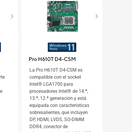
Pro H610T D4-CSM
La Pro H610T D4-CSM es
rte
compatible con el socket
Intel® LGA1700 para
de
procesadores Intel® de 14.ª,
13.ª, 12.ª generación y está
equipada con características
sobresalientes, que incluyen
DP, HDMI, LVDS, SO-DIMM
DDR4, conector de