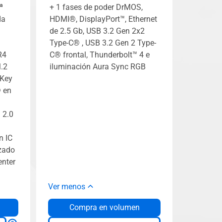
ª
+ 1 fases de poder DrMOS,
da
HDMI®, DisplayPort™, Ethernet
de 2.5 Gb, USB 3.2 Gen 2x2
Type-C® , USB 3.2 Gen 2 Type-
R4
C® frontal, Thunderbolt™ 4 e
.2
iluminación Aura Sync RGB
 Key
® en
 2.0
n IC
zado
nter
Ver menos
Compra en volumen