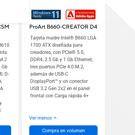
CSM
ProArt B660-CREATOR D4
Tarjeta madre Intel® B660 LGA
H610
1700 ATX diseñada para
nta
creadores, con PCIe® 5.0,
 M.2
DDR4, 2.5 Gb y 1 Gb Ethernet,
1 Gb
tres puertos PCIe 4.0 M.2,
I, D-
además de USB-C
,
DisplayPort™ y un conector
RA
USB 3.2 Gen 2x2 en el panel
a
frontal con Carga rápida 4+
y
.
Ver menos
Compra en volumen