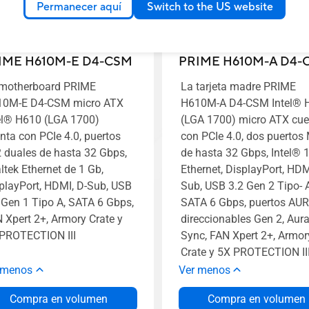
Permanecer aquí
Switch to the US website
IME H610M-E D4-CSM
PRIME H610M-A D4-
motherboard PRIME
La tarjeta madre PRIME
10M-E D4-CSM micro ATX
H610M-A D4-CSM Intel® 
el® H610 (LGA 1700)
(LGA 1700) micro ATX cue
nta con PCIe 4.0, puertos
con PCIe 4.0, dos puertos
 duales de hasta 32 Gbps,
de hasta 32 Gbps, Intel® 
ltek Ethernet de 1 Gb,
Ethernet, DisplayPort, HDM
playPort, HDMI, D-Sub, USB
Sub, USB 3.2 Gen 2 Tipo- A
 Gen 1 Tipo A, SATA 6 Gbps,
SATA 6 Gbps, puertos AU
 Xpert 2+, Armory Crate y
direccionables Gen 2, Aur
PROTECTION III
Sync, FAN Xpert 2+, Armor
Crate y 5X PROTECTION III
 menos
Ver menos
Compra en volumen
Compra en volumen