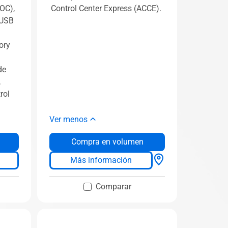
OC),
Control Center Express (ACCE).
 USB
ory
de
,
rol
Ver menos
Compra en volumen
Más información
Comparar