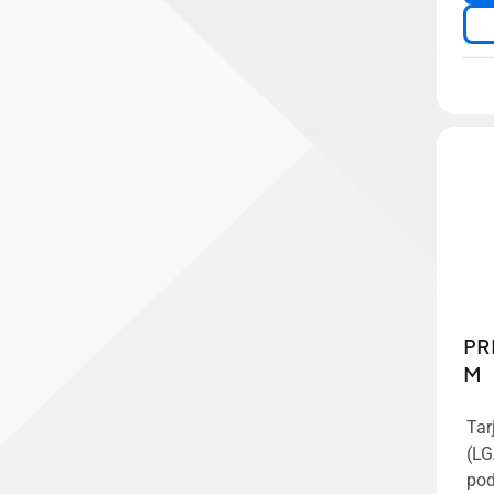
PR
M
Tar
(LG
pod