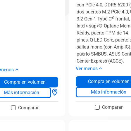
con PCIe 4.0, DDR5 6200 (
dos puertos M.2 PCIe 4.0,
®
3.2 Gen 1 Type-C
frontal,
Intel< sup>® Optane Mem
Ready, puerto TPM de 14
pines, Q-LED Core, puerto 
salida mono (con Amp IC)
puerto SMBUS, ASUS Cont
Center Express (ACCE).
Ver menos
 menos
Compra en volumen
Compra en volumen
Más información
Más información
Comparar
Comparar