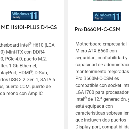
IME H610I-PLUS D4-CS
Pro B660M-C-CSM
Motherboard empresarial
®
herboard Intel
H610 (LGA
Micro-ATX B660 con
0) Mini-ITX con DDR4
seguridad, confiabilidad y
0, PCIe 4.0, puerto M.2,
capacidad de administrac
ltek 1 Gb Ethernet,
mantenimiento mejoradas
®
playPort, HDMI
, D-Sub,
Pro B660M-C-CSM es
rtos USB 3.2 Gen 1, SATA 6
compatible con socket Inte
s, puerto COM, puerto de
LGA1700 para procesador
ida mono con Amp IC
®
Intel
de 12.ª generación, 
está equipada con
características sobresalien
que incluyen dos puertos
Display port, compatibilid