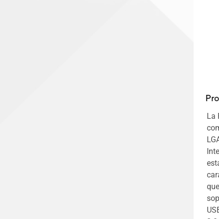
Pr
La 
com
LGA
Int
est
car
que
sop
USB