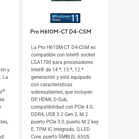
Pro H610M-CT D4-CSM
La Pro H610M-CT D4-CSM es
compatible con Intel® socket
LGA1700 para procesadores
ión y
Intel® de 14.ª, 13.ª, 12.ª
. La
generación y está equipado
con características
®
l
sobresalientes, que incluyen
es
DP, HDMI, D-Sub,
y
compatibilidad con PCIe 4.0,
DDR4, USB 3.2 Gen 2, M.2
tes,
puerto PCIe 3.0, puerto M.2 key
E, TPM IC integrado, Q-LED
ad
Core, puerto SMBUS, ASUS