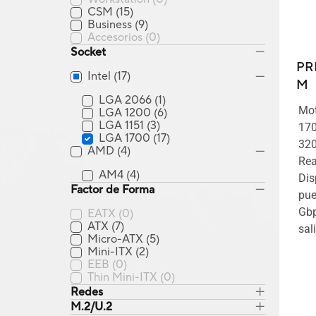
CSM
(15)
Business
(9)
Accesorios
(0)
Socket
PR
Intel
(17)
M
LGA 2066
(1)
Mot
LGA 1200
(6)
LGA 1151
(3)
170
LGA 1700
(17)
320
AMD
(4)
Rea
AM4
(4)
Dis
Factor de Forma
pue
Gbp
EATX
(0)
ATX
(7)
sal
Micro-ATX
(5)
Mini-ITX
(2)
EEB
(0)
Thin Mini-ITX
(0)
Redes
M.2/U.2