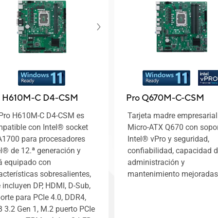
o H610M-C D4-CSM
Pro Q670M-C-CSM
Pro H610M-C D4-CSM es
Tarjeta madre empresarial
patible con Intel® socket
Micro-ATX Q670 con sopo
1700 para procesadores
Intel® vPro y seguridad,
el® de 12.ª generación y
confiabilidad, capacidad 
á equipado con
administración y
acterísticas sobresalientes,
mantenimiento mejoradas
 incluyen DP, HDMI, D-Sub,
orte para PCIe 4.0, DDR4,
 3.2 Gen 1, M.2 puerto PCIe