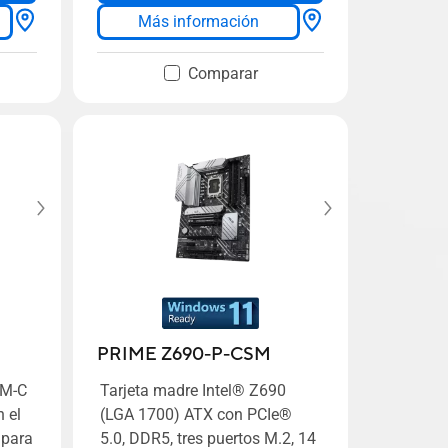
Más información
Comparar
M
PRIME Z690-P-CSM
0M-C
Tarjeta madre Intel® Z690
 el
(LGA 1700) ATX con PCIe®
 para
5.0, DDR5, tres puertos M.2, 14