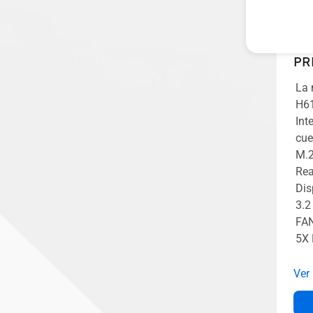
PR
La 
H6
Int
cue
M.2
Rea
Dis
3.2
FAN
5X 
Ver