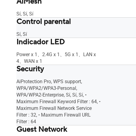
AiMesh
Sí, Sí, Sí
Control parental
Sí, Sí
Indicador LED
Power x 1、2.4G x 1、5G x 1、LAN x
4、WAN x 1
Security
AiProtection Pro, WPS support,
WPA/WPA2/WPA3-Personal,
WPA/WPA2-Enterprise, Sí, Sí, Sí, •
Maximum Firewall Keyword Filter : 64, •
Maximum Firewall Network Service
Filter : 32, • Maximum Firewall URL
Filter : 64
Guest Network