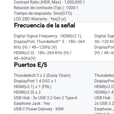
Contrast Ratio (HDR, Max) : 1,000,000:1
Relación de contraste (Typ.) :1000:1
Tiempo de respuesta :5ms(GTG)
LCD ZBD Warranty : Yes(3 yr)
Frecuencia de la señal
Digital Signal Frequency : HDMI(v2.1),
Digital Si
DisplayPort, Thunderbolt™ 3：180~264
30~120 KH
KHz (H) / 48~120Hz (V)
DisplayPor
HDMI(v2.0) : 180~264 KHz (H) /
(H) / 48~6
48~60Hz(V)
Puertos E/S
Thunderbolt 3 x 2 (Daisy Chain)
Thunderbol
DisplayPort 1.4 DSC x 1
DisplayPort
HDMI(v2.1) x 1 (FRL)
HDMI(v2.0)
HDMI(v2.0) x 2
HDMI(v1.4)
USB Hub : 3x USB 3.2 Gen 2 Type-A
USB Hub : 
Earphone Jack : Yes
2x USB 3.2
USB-C Power Delivery : 60W
Earphone J