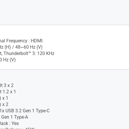
gnal Frequency : HDMI:
z (H) / 48~60 Hz (V)
t, Thunderbolt™ 3: 120 KHz
0 Hz (V)
t 3 x 2
 1.2 x 1
 x 1
 x 2
1x USB 3.2 Gen 1 Type-C
 Gen 1 Type-A
ack : Yes