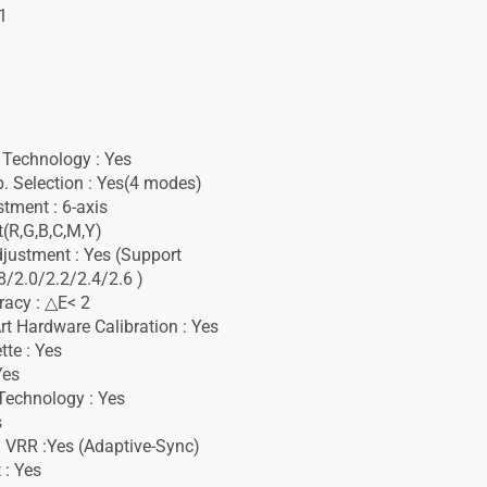
1
Technology : Yes
. Selection : Yes(4 modes)
stment : 6-axis
(R,G,B,C,M,Y)
ustment : Yes (Support
/2.0/2.2/2.4/2.6 )
racy : △E< 2
t Hardware Calibration : Yes
tte : Yes
Yes
Technology : Yes
s
 VRR :Yes (Adaptive-Sync)
 : Yes