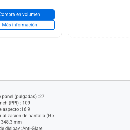
Compra en volumen
Más información
panel (pulgadas) :27
Inch (PPI) : 109
e aspecto :16:9
ualización de pantalla (H x
x 348.3 mm
de dislpay :Anti-Glare