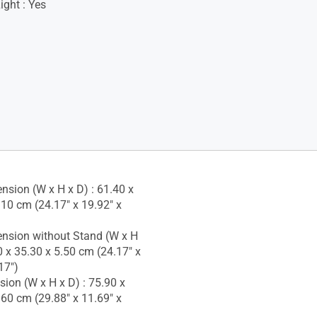
ight : Yes
nsion (W x H x D) : 61.40 x
.10 cm (24.17" x 19.92" x
nsion without Stand (W x H
0 x 35.30 x 5.50 cm (24.17" x
17")
ion (W x H x D) : 75.90 x
.60 cm (29.88" x 11.69" x