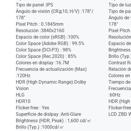
Tipo de panel :IPS
Tipo de lu
Ángulo de visión (CR≧10, H/V) :178°/
Tipo de pa
178°
Ángulo de 
Pixel Pitch : 0.1845mm
178°
Resolución :3840x2160
Pixel Pitc
Espacio de color (sRGB) :100%
Resolució
Color Space (Adobe RGB) : 99.5%
Espacio de
Color Space (DCI-P3) : 98%
Brightness
Color Space (Rec.2020) : 85%
Brillo (Ty
Colores en display :16.7M
Contrast R
Frecuencia de actualización (Max)
Relación d
:120Hz
Colores en
HDR (High Dynamic Range):Dolby
Tiempo de
Vision
Frecuencia
HLG
:60Hz
HDR10
HDR (High
Flicker-free : Yes
Flicker-free
Superficie de dislpay :Anti-Glare
LCD ZBD Wa
Brightness (HDR, Peak) : 1,600 cd/㎡
Brillo (Typ.) :1000cd/㎡