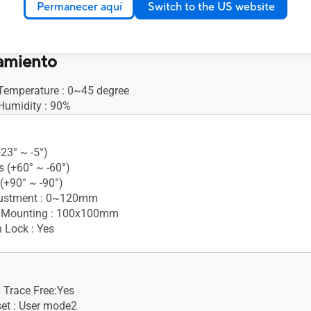
Permanecer aquí
Switch to the US website
Yes(2Wx2)
amiento
Temperature : 0~45 degree
Humidity : 90%
+23° ~ -5°)
s (+60° ~ -60°)
 (+90° ~ -90°)
justment : 0~120mm
 Mounting : 100x100mm
 Lock : Yes
 Trace Free:Yes
set : User mode2