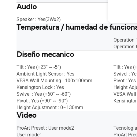
Audio
Speaker : Yes(3Wx2)
Speaker : 
Temperatura / humedad de funcion
Operation 
Operation 
Diseño mecanico
Tilt : Yes (+23° ~ -5°)
Tilt : Yes (
Ambient Light Sensor : Yes
Swivel : Ye
VESA Wall Mounting : 100x100mm
Pivot : Yes
Kensington Lock : Yes
Height Ad
Swivel : Yes (+60° ~ -60°)
VESA Wall
Pivot : Yes (+90° ~ -90°)
Kensington
Height Adjustment : 0~130mm
Video
ProArt Preset : User mode2
Tecnología
User mode1
ProArt Pre