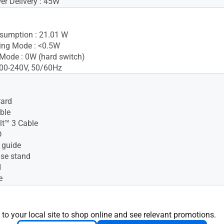
r Delivery : 45W
sumption : 21.01 W
ing Mode : <0.5W
Mode : 0W (hard switch)
100-240V, 50/60Hz
Card
ble
t™ 3 Cable
D
 guide
ase stand
d
e
t-to-miniDP cable
t cable
alibration report
 to your local site to shop online and see relevant promotions.