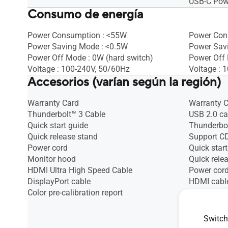
USB-C Powe
Consumo de energía
Power Consumption : <55W
Power Con
Power Saving Mode : <0.5W
Power Sav
Power Off Mode : 0W (hard switch)
Power Off 
Voltage : 100-240V, 50/60Hz
Voltage : 
Accesorios (varían según la región)
Warranty Card
Warranty 
Thunderbolt™ 3 Cable
USB 2.0 ca
Quick start guide
Thunderbol
Quick release stand
Support C
Power cord
Quick start
Monitor hood
Quick rele
HDMI Ultra High Speed Cable
Power cor
DisplayPort cable
HDMI cabl
Color pre-calibration report
DisplayPor
DisplayPor
Color pre-c
Switch
Cable Clip