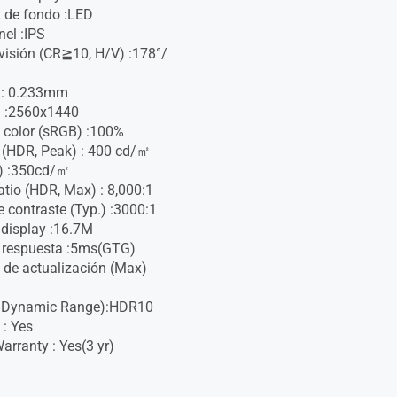
z de fondo :LED
nel :IPS
visión (CR≧10, H/V) :178°/
h : 0.233mm
n :2560x1440
 color (sRGB) :100%
 (HDR, Peak) : 400 cd/㎡
p.) :350cd/㎡
atio (HDR, Max) : 8,000:1
e contraste (Typ.) :3000:1
 display :16.7M
 respuesta :5ms(GTG)
 de actualización (Max)
 Dynamic Range):HDR10
 : Yes
rranty : Yes(3 yr)