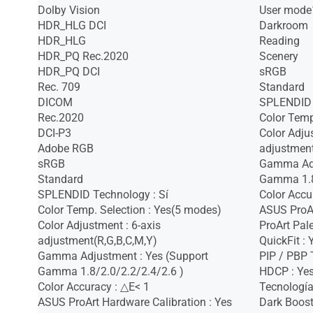
Dolby Vision
User mode
HDR_HLG DCI
Darkroom
HDR_HLG
Reading
HDR_PQ Rec.2020
Scenery
HDR_PQ DCI
sRGB
Rec. 709
Standard
DICOM
SPLENDID 
Rec.2020
Color Temp
DCI-P3
Color Adju
Adobe RGB
adjustment
sRGB
Gamma Adj
Standard
Gamma 1.8
SPLENDID Technology : Sí
Color Accu
Color Temp. Selection : Yes(5 modes)
ASUS ProAr
Color Adjustment : 6-axis
ProArt Pale
adjustment(R,G,B,C,M,Y)
QuickFit : 
Gamma Adjustment : Yes (Support
PIP / PBP 
Gamma 1.8/2.0/2.2/2.4/2.6 )
HDCP : Ye
Color Accuracy : △E< 1
Tecnología
ASUS ProArt Hardware Calibration : Yes
Dark Boost