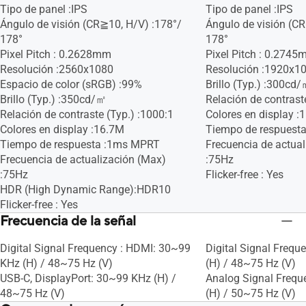
Tipo de panel :IPS
Tipo de panel :IPS
Ángulo de visión (CR≧10, H/V) :178°/
Ángulo de visión (C
178°
178°
Pixel Pitch : 0.2628mm
Pixel Pitch : 0.274
Resolución :2560x1080
Resolución :1920x1
Espacio de color (sRGB) :99%
Brillo (Typ.) :300cd
Brillo (Typ.) :350cd/㎡
Relación de contrast
Relación de contraste (Typ.) :1000:1
Colores en display :
Colores en display :16.7M
Tiempo de respuest
Tiempo de respuesta :1ms MPRT
Frecuencia de actua
Frecuencia de actualización (Max)
:75Hz
:75Hz
Flicker-free : Yes
HDR (High Dynamic Range):HDR10
Flicker-free : Yes
Frecuencia de la señal
Digital Signal Frequency : HDMI: 30~99
Digital Signal Frequ
KHz (H) / 48~75 Hz (V)
(H) / 48~75 Hz (V)
USB-C, DisplayPort: 30~99 KHz (H) /
Analog Signal Frequ
48~75 Hz (V)
(H) / 50~75 Hz (V)