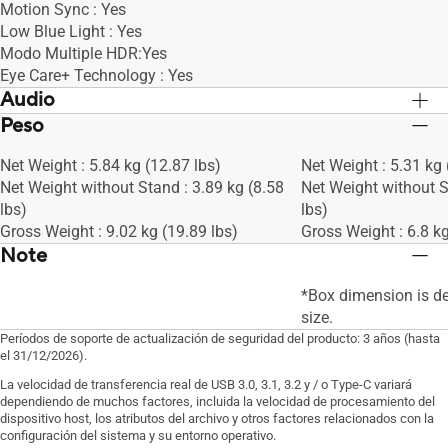
Motion Sync : Yes
Low Blue Light : Yes
Modo Multiple HDR:Yes
Eye Care+ Technology : Yes
Audio
Peso
Speaker : Yes(2Wx2)
Speaker : Yes(2Wx2)
Net Weight : 5.84 kg (12.87 lbs)
Net Weight : 5.31 kg 
Net Weight without Stand : 3.89 kg (8.58
Net Weight without S
lbs)
lbs)
Gross Weight : 9.02 kg (19.89 lbs)
Gross Weight : 6.8 kg
Note
*Box dimension is d
size.
Períodos de soporte de actualización de seguridad del producto: 3 años (hasta
el 31/12/2026).
La velocidad de transferencia real de USB 3.0, 3.1, 3.2 y / o Type-C variará
dependiendo de muchos factores, incluida la velocidad de procesamiento del
dispositivo host, los atributos del archivo y otros factores relacionados con la
configuración del sistema y su entorno operativo.