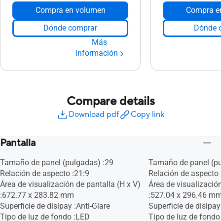
Compra en volumen
Compra e
Dónde comprar
Dónde 
Más
información
Compare details
Download pdf
Copy link
Pantalla
Tamaño de panel (pulgadas) :29
Tamaño de panel (pu
Relación de aspecto :21:9
Relación de aspecto 
Área de visualización de pantalla (H x V)
Área de visualización
:672.77 x 283.82 mm
:527.04 x 296.46 m
Superficie de dislpay :Anti-Glare
Superficie de dislpay
Tipo de luz de fondo :LED
Tipo de luz de fondo