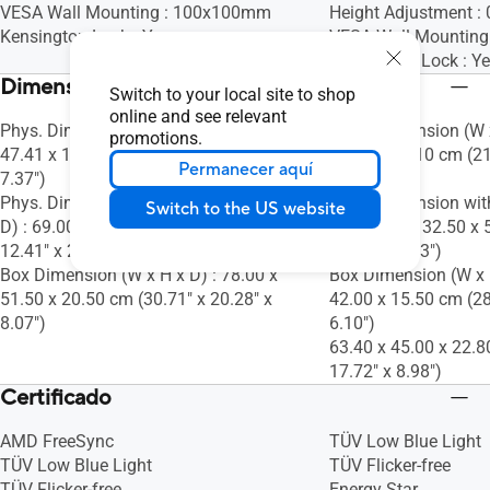
VESA Wall Mounting : 100x100mm
Height Adjustment 
Kensington Lock : Yes
VESA Wall Mountin
Kensington Lock : Y
Dimensiones
Switch to your local site to shop
online and see relevant
Phys. Dimension (W x H x D) : 68.98 x
Phys. Dimension (W x
promotions.
47.41 x 18.71 cm (27.16" x 18.67" x
45.00 x 21.10 cm (21
Permanecer aquí
7.37")
8.31")
Phys. Dimension without Stand (W x H x
Phys. Dimension wit
Switch to the US website
D) : 69.00 x 31.52 x 5.80 cm (27.17" x
D) : 54.00 x 32.50 x 
12.41" x 2.28")
12.80" x 2.13")
Box Dimension (W x H x D) : 78.00 x
Box Dimension (W x H
51.50 x 20.50 cm (30.71" x 20.28" x
42.00 x 15.50 cm (28
8.07")
6.10")
63.40 x 45.00 x 22.8
17.72" x 8.98")
Certificado
AMD FreeSync
TÜV Low Blue Light
TÜV Low Blue Light
TÜV Flicker-free
TÜV Flicker-free
Energy Star