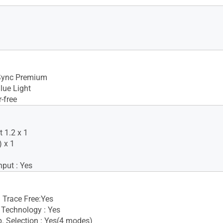
Sync Premium
lue Light
-free
 1.2 x 1
 x 1
nput : Yes
 Trace Free:Yes
Technology : Yes
. Selection : Yes(4 modes)