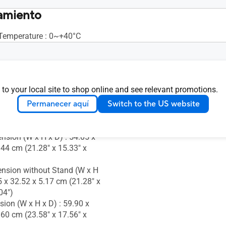
amiento
Temperature : 0~+40°C
+20° ~ -5°)
ustment : No
 to your local site to shop online and see relevant promotions.
 Mounting : 100x100mm
 Lock : Yes
Permanecer aquí
Switch to the US website
nsion (W x H x D) : 54.05 x
.44 cm (21.28" x 15.33" x
nsion without Stand (W x H
5 x 32.52 x 5.17 cm (21.28" x
04")
ion (W x H x D) : 59.90 x
.60 cm (23.58" x 17.56" x