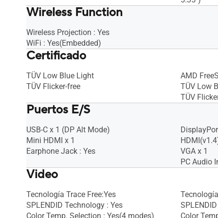
Wireless Function
Wireless Projection : Yes
WiFi : Yes(Embedded)
Certificado
TÜV Low Blue Light
AMD Free
TÜV Flicker-free
TÜV Low B
TÜV Flicker
Puertos E/S
USB-C x 1 (DP Alt Mode)
DisplayPort
Mini HDMI x 1
HDMI(v1.4)
Earphone Jack : Yes
VGA x 1
PC Audio I
Video
Tecnología Trace Free:Yes
Tecnología
SPLENDID Technology : Yes
SPLENDID 
Color Temp. Selection : Yes(4 modes)
Color Temp