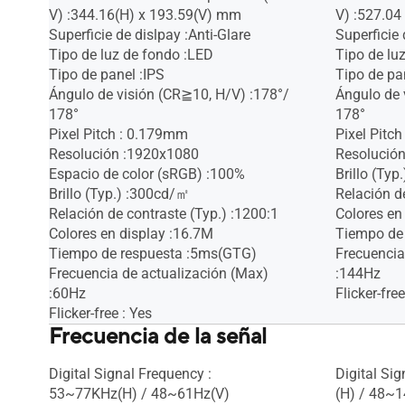
V) :344.16(H) x 193.59(V) mm
V) :527.0
Superficie de dislpay :Anti-Glare
Superficie 
Tipo de luz de fondo :LED
Tipo de lu
Tipo de panel :IPS
Tipo de pa
Ángulo de visión (CR≧10, H/V) :178°/
Ángulo de 
178°
178°
Pixel Pitch : 0.179mm
Pixel Pitc
Resolución :1920x1080
Resolució
Espacio de color (sRGB) :100%
Brillo (Ty
Brillo (Typ.) :300cd/㎡
Relación d
Relación de contraste (Typ.) :1200:1
Colores en
Colores en display :16.7M
Tiempo de
Tiempo de respuesta :5ms(GTG)
Frecuencia
Frecuencia de actualización (Max)
:144Hz
:60Hz
Flicker-free
Flicker-free : Yes
Frecuencia de la señal
Digital Signal Frequency :
Digital Si
53~77KHz(H) / 48~61Hz(V)
(H) / 48~1