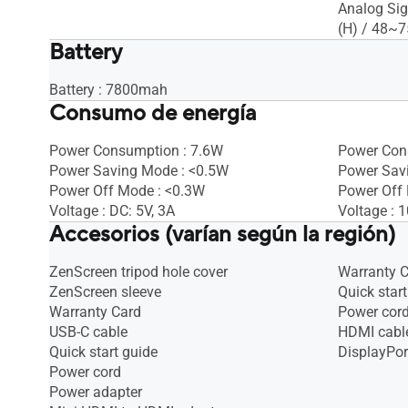
Analog Sig
(H) / 48~7
Battery
Battery : 7800mah
Consumo de energía
Power Consumption : 7.6W
Power Con
Power Saving Mode : <0.5W
Power Sav
Power Off Mode : <0.3W
Power Off
Voltage : DC: 5V, 3A
Voltage : 
Accesorios (varían según la región)
ZenScreen tripod hole cover
Warranty 
ZenScreen sleeve
Quick start
Warranty Card
Power cor
USB-C cable
HDMI cabl
Quick start guide
DisplayPor
Power cord
Power adapter