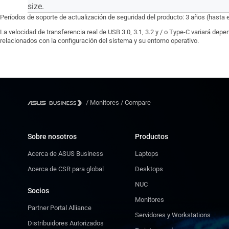
size.
Períodos de soporte de actualización de seguridad del producto: 3 años (hasta 
La velocidad de transferencia real de USB 3.0, 3.1, 3.2 y / o Type-C variará dep
relacionados con la configuración del sistema y su entorno operativo.
/
Monitores
/
Compare
Sobre nosotros
Productos
Acerca de ASUS Business
Laptops
Acerca de CSR para global
Desktops
NUC
Socios
Monitores
Partner Portal Alliance
Servidores y Workstations
Distribuidores Autorizados