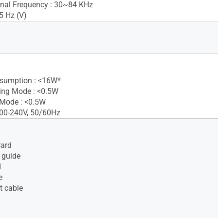
nal Frequency : 30~84 KHz
5 Hz (V)
sumption : <16W*
ing Mode : <0.5W
 Mode : <0.5W
100-240V, 50/60Hz
Card
 guide
d
e
t cable