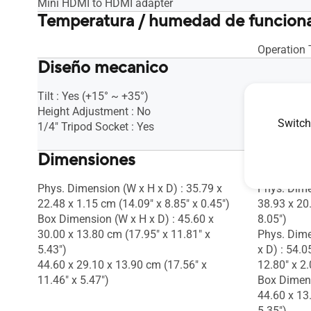
Mini HDMI to HDMI adapter
Temperatura / humedad de funcion
Operation 
Diseño mecanico
Tilt : Yes (+15° ~ +35°)
Tilt : Yes (
Height Adjustment : No
Height Adj
Switch
1/4" Tripod Socket : Yes
VESA Wall
Kensington
Dimensiones
Phys. Dimension (W x H x D) : 35.79 x
Phys. Dime
22.48 x 1.15 cm (14.09" x 8.85" x 0.45")
38.93 x 20
Box Dimension (W x H x D) : 45.60 x
8.05")
30.00 x 13.80 cm (17.95" x 11.81" x
Phys. Dime
5.43")
x D) : 54.0
44.60 x 29.10 x 13.90 cm (17.56" x
12.80" x 2.
11.46" x 5.47")
Box Dimens
44.60 x 13
5.35")