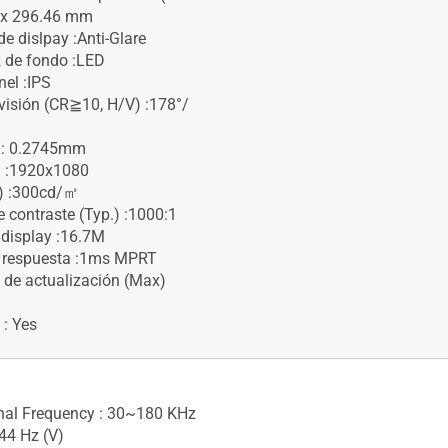
4 x 296.46 mm
de dislpay :Anti-Glare
z de fondo :LED
nel :IPS
visión (CR≧10, H/V) :178°/
h : 0.2745mm
n :1920x1080
p.) :300cd/㎡
e contraste (Typ.) :1000:1
 display :16.7M
 respuesta :1ms MPRT
 de actualización (Max)
 : Yes
gnal Frequency : 30~180 KHz
44 Hz (V)