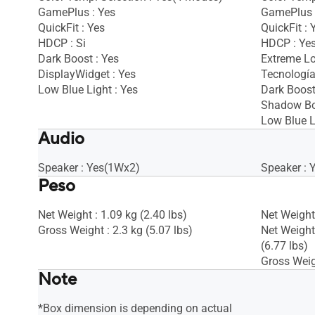
GamePlus : Yes
GamePlus 
QuickFit : Yes
QuickFit : 
HDCP : Si
HDCP : Ye
Dark Boost : Yes
Extreme Lo
DisplayWidget : Yes
Tecnología
Low Blue Light : Yes
Dark Boost
Shadow Bo
Low Blue L
Audio
Speaker : Yes(1Wx2)
Speaker : 
Peso
Net Weight : 1.09 kg (2.40 lbs)
Net Weight 
Gross Weight : 2.3 kg (5.07 lbs)
Net Weight
(6.77 lbs)
Gross Weigh
Note
*Box dimension is depending on actual