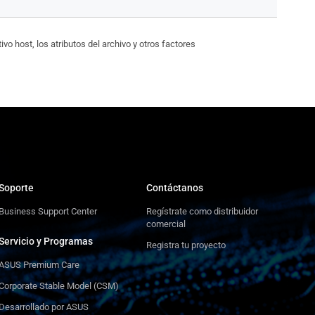
vo host, los atributos del archivo y otros factores
Soporte
Contáctanos
Business Support Center
Regístrate como distribuidor
comercial
Servicio y Programas
Registra tu proyecto
ASUS Premium Care
Corporate Stable Model (CSM)
Desarrollado por ASUS