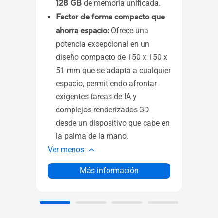
128 GB
de memoria unificada.
Factor de forma compacto que
ahorra espacio:
Ofrece una
Exper
potencia excepcional en un
confe
diseño compacto de 150 x 150 x
por u
51 mm que se adapta a cualquier
speak
espacio, permitiendo afrontar
powe
exigentes tareas de IA y
visua
complejos renderizados 3D
desde un dispositivo que cabe en
Ver 
la palma de la mano.
Ver menos
Más información