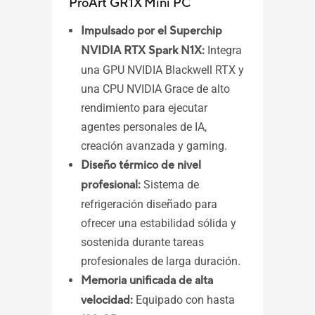
ProArt GR1X Mini PC
Impulsado por el Superchip
NVIDIA RTX Spark N1X:
Integra
una GPU NVIDIA Blackwell RTX y
una CPU NVIDIA Grace de alto
ASUS
rendimiento para ejecutar
Mee
agentes personales de IA,
creación avanzada y gaming.
Diseño térmico de nivel
profesional:
Sistema de
refrigeración diseñado para
ofrecer una estabilidad sólida y
sostenida durante tareas
profesionales de larga duración.
Memoria unificada de alta
velocidad:
Equipado con hasta