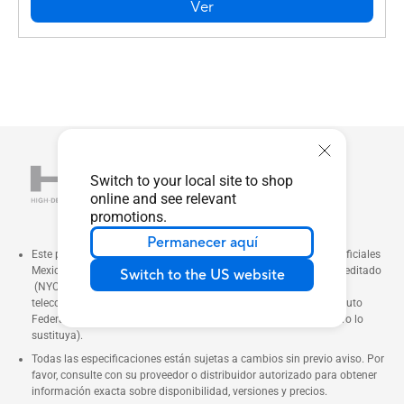
Ver
Switch to your local site to shop
online and see relevant
promotions.
Permanecer aquí
Este producto cuenta con certificación conforme a las Normas Oficiales
Mexicanas (NOM), emitida por un organismo de certificación acreditado
Switch to the US website
(NYCE), y con la homologación requerida por la autoridad de
telecomunicaciones competente en México (actualmente el Instituto
Federal de Telecomunicaciones – IFT, o la entidad que en el futuro lo
sustituya).
Todas las especificaciones están sujetas a cambios sin previo aviso. Por
favor, consulte con su proveedor o distribuidor autorizado para obtener
información exacta sobre disponibilidad, versiones y precios.