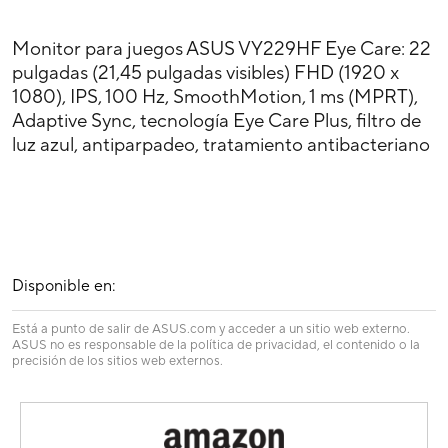
Monitor para juegos ASUS VY229HF Eye Care: 22
pulgadas (21,45 pulgadas visibles) FHD (1920 x
1080), IPS, 100 Hz, SmoothMotion, 1 ms (MPRT),
Adaptive Sync, tecnología Eye Care Plus, filtro de
luz azul, antiparpadeo, tratamiento antibacteriano
Disponible en:
Está a punto de salir de ASUS.com y acceder a un sitio web externo.
ASUS no es responsable de la política de privacidad, el contenido o la
precisión de los sitios web externos.