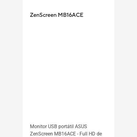
ZenScreen MB16ACE
Zen
Monitor USB portátil ASUS
Monit
ZenScreen MB16ACE - Full HD de