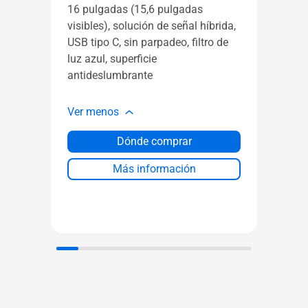
ZenS
16 pulgadas (15,6 pulgadas
pulga
visibles), solución de señal híbrida,
Full 
USB tipo C, sin parpadeo, filtro de
tipo 
luz azul, superficie
Luz a
antideslumbrante
Ver 
Ver menos
Dónde comprar
Más información