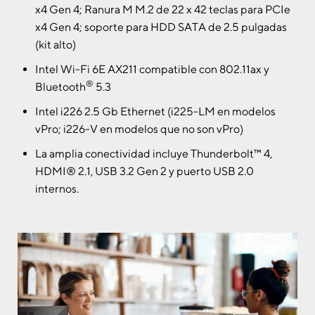
x4 Gen 4; Ranura M M.2 de 22 x 42 teclas para PCIe
x4 Gen 4; soporte para HDD SATA de 2.5 pulgadas
(kit alto)
Intel Wi-Fi 6E AX211 compatible con 802.11ax y
®
Bluetooth
5.3
Intel i226 2.5 Gb Ethernet (i225-LM en modelos
vPro; i226-V en modelos que no son vPro)
La amplia conectividad incluye Thunderbolt™ 4,
HDMI® 2.1, USB 3.2 Gen 2 y puerto USB 2.0
internos.