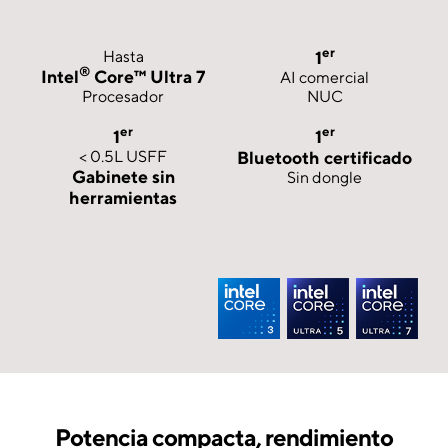
er
Hasta
1
®
Intel
Core™ Ultra 7
AI comercial
Procesador
NUC
er
er
1
1
< 0.5L USFF
Bluetooth certificado
Gabinete sin
Sin dongle
herramientas
Potencia compacta, rendimiento