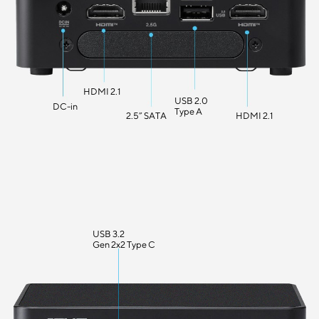
HDMI 2.1
USB 2.0
DC-in
Type A
2.5” SATA
HDMI 2.1
USB 3.2
Gen 2x2 Type C