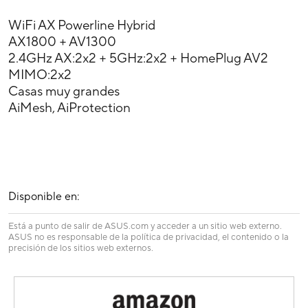
WiFi AX Powerline Hybrid
AX1800 + AV1300
2.4GHz AX:2x2 + 5GHz:2x2 + HomePlug AV2
MIMO:2x2
Casas muy grandes
AiMesh, AiProtection
Disponible en:
Está a punto de salir de ASUS.com y acceder a un sitio web externo.
ASUS no es responsable de la política de privacidad, el contenido o la
precisión de los sitios web externos.