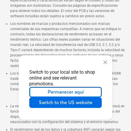
especificaciones y características varían según el modelo, y todas las
imágenes son ilustrativas. Consulte las páginas de especificaciones
para obtener todos los detalles. El color del PCB y las versiones de
software incluidas están sujetos a cambios sin previo aviso.
Los nombres de marcas y productos mencionados son marcas
comerciales de sus respectivas compañías. A menos que se indique lo
contrario, todas las declaraciones de rendimiento se basan en el
rendimiento teórico. Las cifras reales pueden variar en situaciones del
mundo real. La velocidad de transferencia real de USB 3.0, 3.1, 3.2 y/o
Tipo-C variará dependiendo de muchos factores, incluida la velocidad de
procesamiento del dispositivo host, los atributos de los archivos y otros
factores relacionados con la configuración del sistema y su entorno
operativo.
Switch to your local site to shop
Los términos HDMI y HDMI High-Definition Multimedia Interface, HDMI
online and see relevant
trade dress y el logotipo de HDMI son marcas comerciales o marcas
promotions.
comerciales registradas de HDMI Licensing Administrator, Inc. en los
Estados Unidos y otros países.
Permanecer aquí
Switch to the US website
La velocidad de transferencia real de USB 3.0, 3.1, 3.2 o Tipo-C variará en
función de diversos factores, como la velocidad de procesamiento del
dispositivo host, los atributos de los archivos y otros factores
relacionados con la configuración del sistema y el entorno operativo.
El rendimiento real de los datos y la cobertura WiFi variarán según las