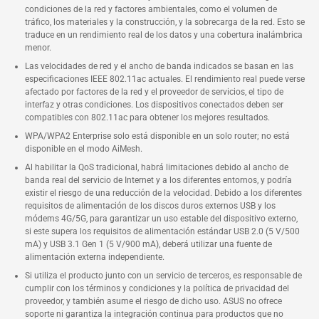
condiciones de la red y factores ambientales, como el volumen de
tráfico, los materiales y la construcción, y la sobrecarga de la red. Esto se
traduce en un rendimiento real de los datos y una cobertura inalámbrica
menor.
Las velocidades de red y el ancho de banda indicados se basan en las
especificaciones IEEE 802.11ac actuales. El rendimiento real puede verse
afectado por factores de la red y el proveedor de servicios, el tipo de
interfaz y otras condiciones. Los dispositivos conectados deben ser
compatibles con 802.11ac para obtener los mejores resultados.
WPA/WPA2 Enterprise solo está disponible en un solo router; no está
disponible en el modo AiMesh.
Al habilitar la QoS tradicional, habrá limitaciones debido al ancho de
banda real del servicio de Internet y a los diferentes entornos, y podría
existir el riesgo de una reducción de la velocidad. Debido a los diferentes
requisitos de alimentación de los discos duros externos USB y los
módems 4G/5G, para garantizar un uso estable del dispositivo externo,
si este supera los requisitos de alimentación estándar USB 2.0 (5 V/500
mA) y USB 3.1 Gen 1 (5 V/900 mA), deberá utilizar una fuente de
alimentación externa independiente.
Si utiliza el producto junto con un servicio de terceros, es responsable de
cumplir con los términos y condiciones y la política de privacidad del
proveedor, y también asume el riesgo de dicho uso. ASUS no ofrece
soporte ni garantiza la integración continua para productos que no